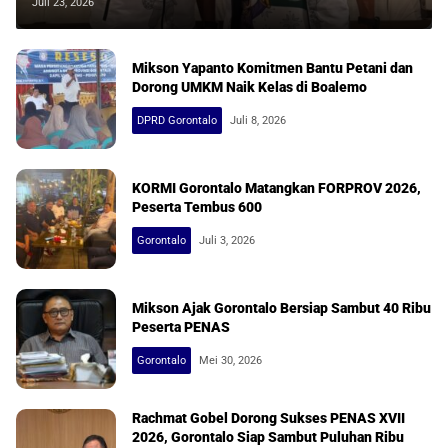
Boalemo
Juli 23, 2026
Mikson Yapanto Komitmen Bantu Petani dan
Dorong UMKM Naik Kelas di Boalemo
DPRD Gorontalo
Juli 8, 2026
KORMI Gorontalo Matangkan FORPROV 2026,
Peserta Tembus 600
Gorontalo
Juli 3, 2026
Mikson Ajak Gorontalo Bersiap Sambut 40 Ribu
Peserta PENAS
Gorontalo
Mei 30, 2026
Rachmat Gobel Dorong Sukses PENAS XVII
2026, Gorontalo Siap Sambut Puluhan Ribu