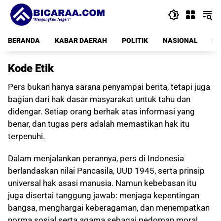
Langsung
ke
konten
BERANDA
KABAR DAERAH
POLITIK
NASIONAL
PE
Kode Etik
Pers bukan hanya sarana penyampai berita, tetapi juga
bagian dari hak dasar masyarakat untuk tahu dan
didengar. Setiap orang berhak atas informasi yang
benar, dan tugas pers adalah memastikan hak itu
terpenuhi.
Dalam menjalankan perannya, pers di Indonesia
berlandaskan nilai Pancasila, UUD 1945, serta prinsip
universal hak asasi manusia. Namun kebebasan itu
juga disertai tanggung jawab: menjaga kepentingan
bangsa, menghargai keberagaman, dan menempatkan
norma sosial serta agama sebagai pedoman moral.