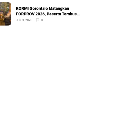
KORMI Gorontalo Matangkan
FORPROV 2026, Peserta Tembus
600
Juli 3, 2026
0