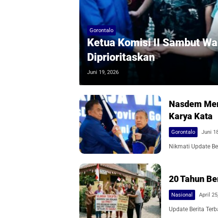
Gorontalo
Ketua Komisi II Sambut Wa
Diprioritaskan
Juni 19, 2026
Nasdem Memb
Karya Kata
Gorontalo
Juni 1
Nikmati Update Ber
20 Tahun Be
Nasional
April 25
Update Berita Terb