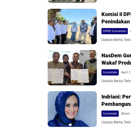
Komisi II D
Penindakan I
DPRD Gorontalo
Update Berita Terb
NasDem Goro
Wakaf Produ
Gorontalo
April 1
Update Berita Terb
Indriani: P
Pembangunan
Gorontalo
Maret 
Update Berita Terb