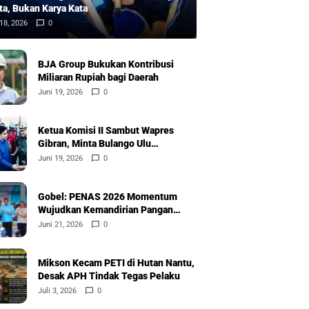
ta, Bukan Karya Kata
18, 2026
0
BJA Group Bukukan Kontribusi
Miliaran Rupiah bagi Daerah
Juni 19, 2026
0
Ketua Komisi II Sambut Wapres
Gibran, Minta Bulango Ulu
Diprioritaskan
Juni 19, 2026
0
Gobel: PENAS 2026 Momentum
Wujudkan Kemandirian Pangan
Nasional
Juni 21, 2026
0
Mikson Kecam PETI di Hutan Nantu,
Desak APH Tindak Tegas Pelaku
Juli 3, 2026
0