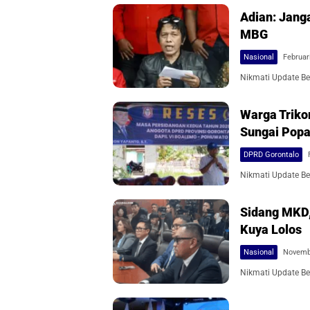
Adian: Jang
MBG
Nasional
Februar
Nikmati Update Ber
Warga Triko
Sungai Popa
DPRD Gorontalo
Nikmati Update Ber
Sidang MKD,
Kuya Lolos
Nasional
Novembe
Nikmati Update Ber