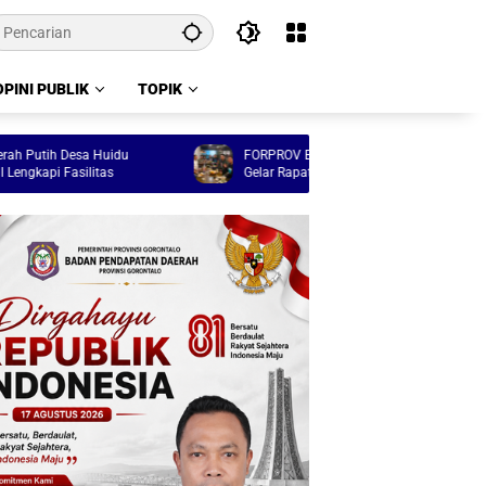
OPINI PUBLIK
TOPIK
esa Huidu
FORPROV Boalemo Sukses, KORMI Gorontalo
ilitas
Gelar Rapat Evaluasi Menyeluruh