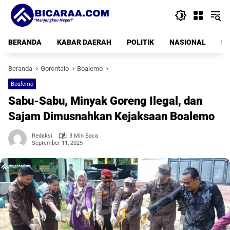
Langsung
ke
konten
BERANDA
KABAR DAERAH
POLITIK
NASIONAL
PE
Beranda
Gorontalo
Boalemo
Boalemo
Sabu-Sabu, Minyak Goreng Ilegal, dan
Sajam Dimusnahkan Kejaksaan Boalemo
Redaksi
3 Min Baca
September 11, 2025