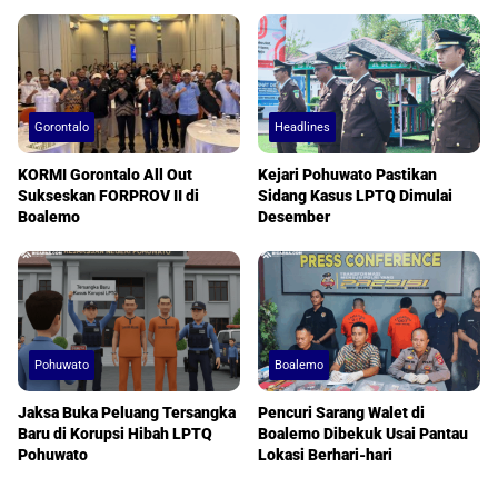
Gorontalo
Headlines
KORMI Gorontalo All Out
Kejari Pohuwato Pastikan
Sukseskan FORPROV II di
Sidang Kasus LPTQ Dimulai
Boalemo
Desember
Pohuwato
Boalemo
Jaksa Buka Peluang Tersangka
Pencuri Sarang Walet di
Baru di Korupsi Hibah LPTQ
Boalemo Dibekuk Usai Pantau
Pohuwato
Lokasi Berhari-hari