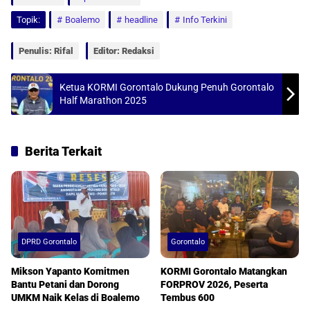
t
e
i
r
Topik:
Boalemo
headline
Info Terkini
s
b
l
e
A
o
Penulis: Rifal
Editor: Redaksi
p
o
p
k
Ketua KORMI Gorontalo Dukung Penuh Gorontalo
Half Marathon 2025
Berita Terkait
DPRD Gorontalo
Gorontalo
Mikson Yapanto Komitmen
KORMI Gorontalo Matangkan
Bantu Petani dan Dorong
FORPROV 2026, Peserta
UMKM Naik Kelas di Boalemo
Tembus 600