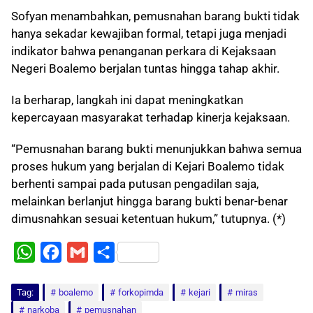
Sofyan menambahkan, pemusnahan barang bukti tidak
hanya sekadar kewajiban formal, tetapi juga menjadi
indikator bahwa penanganan perkara di Kejaksaan
Negeri Boalemo berjalan tuntas hingga tahap akhir.
Ia berharap, langkah ini dapat meningkatkan
kepercayaan masyarakat terhadap kinerja kejaksaan.
“Pemusnahan barang bukti menunjukkan bahwa semua
proses hukum yang berjalan di Kejari Boalemo tidak
berhenti sampai pada putusan pengadilan saja,
melainkan berlanjut hingga barang bukti benar-benar
dimusnahkan sesuai ketentuan hukum,” tutupnya. (*)
W
F
G
S
h
a
m
h
Tag:
a
boalemo
c
a
a
forkopimda
kejari
miras
narkoba
pemusnahan