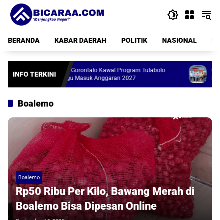
Langsung
ke
konten
BERANDA
KABAR DAERAH
POLITIK
NASIONAL
PE
DPRD Gorontalo Kawal Program Tulabolo
Gerai Koperasi 
INFO TERKINI
Pinogu Masuk Anggaran 2027
Rampung, Tingga
Boalemo
Boalemo
Rp50 Ribu Per Kilo, Bawang Merah di
Boalemo Bisa Dipesan Online