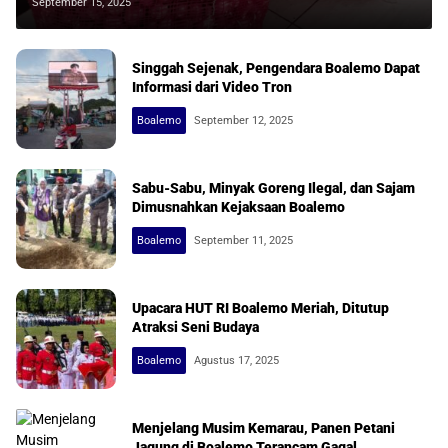
September 15, 2025
Singgah Sejenak, Pengendara Boalemo Dapat
Informasi dari Video Tron
Boalemo
September 12, 2025
Sabu-Sabu, Minyak Goreng Ilegal, dan Sajam
Dimusnahkan Kejaksaan Boalemo
Boalemo
September 11, 2025
Upacara HUT RI Boalemo Meriah, Ditutup
Atraksi Seni Budaya
Boalemo
Agustus 17, 2025
Menjelang Musim Kemarau, Panen Petani
Jagung di Boalemo Terancam Gagal