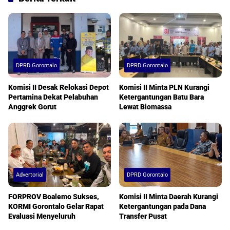
DPRD Gorontalo
DPRD Gorontalo
Komisi II Desak Relokasi Depot
Komisi II Minta PLN Kurangi
Pertamina Dekat Pelabuhan
Ketergantungan Batu Bara
Anggrek Gorut
Lewat Biomassa
Advertorial
DPRD Gorontalo
FORPROV Boalemo Sukses,
Komisi II Minta Daerah Kurangi
KORMI Gorontalo Gelar Rapat
Ketergantungan pada Dana
Evaluasi Menyeluruh
Transfer Pusat