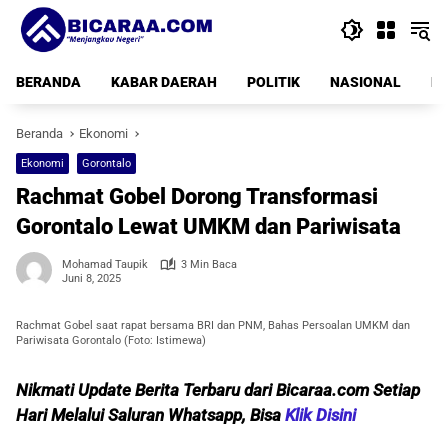
Langsung
ke
konten
BERANDA
KABAR DAERAH
POLITIK
NASIONAL
PE
Beranda
Ekonomi
Ekonomi
Gorontalo
Rachmat Gobel Dorong Transformasi
Gorontalo Lewat UMKM dan Pariwisata
Mohamad Taupik
3 Min Baca
Juni 8, 2025
Rachmat Gobel saat rapat bersama BRI dan PNM, Bahas Persoalan UMKM dan
Pariwisata Gorontalo (Foto: Istimewa)
Nikmati Update Berita Terbaru dari Bicaraa.com Setiap
Hari Melalui Saluran Whatsapp, Bisa
Klik Disini