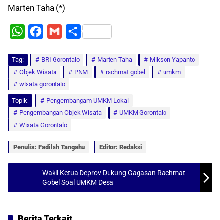
Marten Taha.(*)
W
F
G
S
h
a
m
h
Tag:
a
BRI Gorontalo
c
a
a
Marten Taha
Mikson Yapanto
Objek Wisata
PNM
rachmat gobel
umkm
t
e
i
r
wisata gorontalo
s
b
l
e
Topik:
Pengembangam UMKM Lokal
A
o
Pengembangan Objek Wisata
UMKM Gorontalo
p
o
Wisata Gorontalo
p
k
Penulis: Fadilah Tangahu
Editor: Redaksi
Wakil Ketua Deprov Dukung Gagasan Rachmat
Gobel Soal UMKM Desa
Berita Terkait