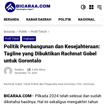
Langsung
ke
konten
BERANDA
KABAR DAERAH
POLITIK
NASIONAL
PE
Beranda
Politik
Profil Tokoh
Profil Tokoh
Ungkapan
Politik Pembangunan dan Kesejahteraan:
Tagline yang Dibuktikan Rachmat Gobel
untuk Gorontalo
Redaksi
6 Min Baca
Desember 13, 2024
Rachmat Gobel, Tokoh Politik dan Pengusaha Asal Gorontalo, Foto: Istimewa
BICARAA.COM
– Pilkada 2024 telah selesai dan sudah
diketahui hasilnya. Hal ini sekaligus mengakhiri tahun