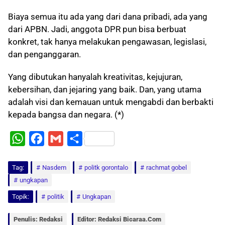
Biaya semua itu ada yang dari dana pribadi, ada yang
dari APBN. Jadi, anggota DPR pun bisa berbuat
konkret, tak hanya melakukan pengawasan, legislasi,
dan penganggaran.
Yang dibutukan hanyalah kreativitas, kejujuran,
kebersihan, dan jejaring yang baik. Dan, yang utama
adalah visi dan kemauan untuk mengabdi dan berbakti
kepada bangsa dan negara. (*)
W
F
G
S
h
a
m
h
Tag:
a
Nasdem
c
a
a
politk gorontalo
rachmat gobel
ungkapan
t
e
i
r
Topik:
politik
Ungkapan
s
b
l
e
A
o
Penulis: Redaksi
Editor: Redaksi Bicaraa.com