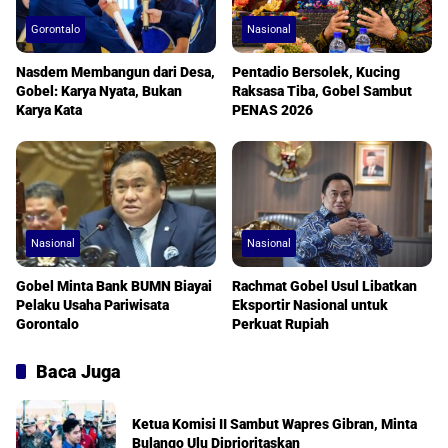
Gorontalo
Nasional
Nasdem Membangun dari Desa,
Pentadio Bersolek, Kucing
Gobel: Karya Nyata, Bukan
Raksasa Tiba, Gobel Sambut
Karya Kata
PENAS 2026
Nasional
Nasional
Gobel Minta Bank BUMN Biayai
Rachmat Gobel Usul Libatkan
Pelaku Usaha Pariwisata
Eksportir Nasional untuk
Gorontalo
Perkuat Rupiah
Baca Juga
Ketua Komisi II Sambut Wapres Gibran, Minta
Bulango Ulu Diprioritaskan