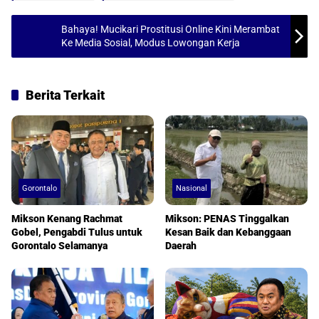
p
o
p
k
Bahaya! Mucikari Prostitusi Online Kini Merambat
Ke Media Sosial, Modus Lowongan Kerja
Berita Terkait
Gorontalo
Nasional
Mikson Kenang Rachmat
Mikson: PENAS Tinggalkan
Gobel, Pengabdi Tulus untuk
Kesan Baik dan Kebanggaan
Gorontalo Selamanya
Daerah