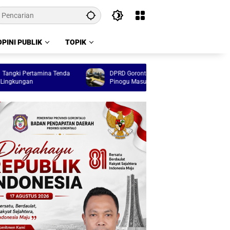
OPINI PUBLIK
TOPIK
ertamina Tenda
DPRD Gorontalo Kawal Program Tulabolo
an
Pinogu Masuk Anggaran 2027