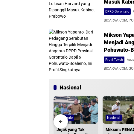
Masuk Kabi
DPRD Gorontalo
BICARAA.COM, POLI
Mikson Yapa
Menjadi Ang
Pohuwato-Bo
Profil Tokoh
Agus
BICARAA.COM, GOR
Nasional
Nasional
Gorontalo
Nasional
Gobel Minta Bank
Jejak yang Tak
Mikson: PENA