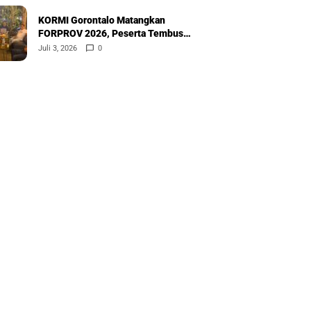
KORMI Gorontalo Matangkan
FORPROV 2026, Peserta Tembus
600
Juli 3, 2026
0
o
Nasional
Nasional
ang Tak
Mikson: PENAS
Pentadio Bersolek,
G