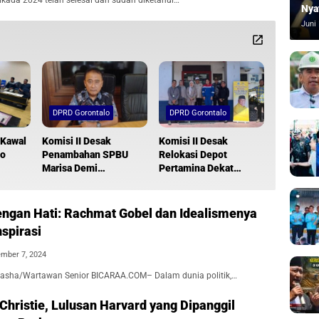
ada 2024 telah selesai dan sudah diketahui…
Nya
Juni 
DPRD Gorontalo
DPRD Gorontalo
 Kawal
Komisi II Desak
Komisi II Desak
lo
Penambahan SPBU
Relokasi Depot
Marisa Demi
Pertamina Dekat
Kebutuhan Masyarakat
Pelabuhan Anggrek
Pohuwato
Gorut
dengan Hati: Rachmat Gobel dan Idealismenya
spirasi
mber 7, 2024
 Masha/Wartawan Senior BICARAA.COM– Dalam dunia politik,…
a Christie, Lulusan Harvard yang Dipanggil