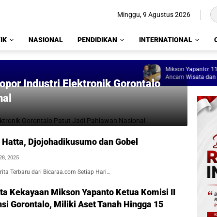
Minggu, 9 Agustus 2026
IK
NASIONAL
PENDIDIKAN
INTERNATIONAL
Mikson Yapanto: 11 Tangki P
Ancam Wisata dan Lingkung
opor Industri Elektronik Gorontalo
nal
 Hatta, Djojohadikusumo dan Gobel
28, 2025
ita Terbaru dari Bicaraa.com Setiap Hari…
ta Kekayaan Mikson Yapanto Ketua Komisi II
si Gorontalo, Miliki Aset Tanah Hingga 15