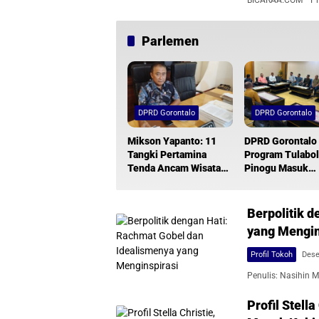
BICARAA.COM– Pilk
Parlemen
DPRD Gorontalo
DPRD Gorontalo
Mikson Yapanto: 11
DPRD Gorontalo
Tangki Pertamina
Program Tulabo
Tenda Ancam Wisata
Pinogu Masuk
dan Lingkungan
Anggaran 2027
Berpolitik 
yang Mengin
Profil Tokoh
Dese
Penulis: Nasihin
Profil Stell