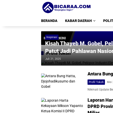
Langsung
ke
konten
BERANDA
KABAR DAERAH
POLIT
Inspirasi
INFO TERKINI
Kisah Thayeb M. Gobel, Pel
Patut Jadi Pahlawan Nasio
Profil Tokoh
Juli 21, 2025
Antara Bung
Profil Tokoh
Mei 
Nikmati Update Ber
Laporan Har
DPRD Provin
Miliar