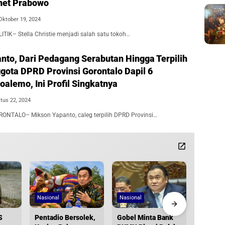
net Prabowo
Oktober 19, 2024
TIK– Stella Christie menjadi salah satu tokoh…
nto, Dari Pedagang Serabutan Hingga Terpilih
gota DPRD Provinsi Gorontalo Dapil 6
alemo, Ini Profil Singkatnya
tus 22, 2024
ONTALO– Mikson Yapanto, caleg terpilih DPRD Provinsi…
Nasional
Nasional
Gorontal
S
Pentadio Bersolek,
Gobel Minta Bank
Jejak y