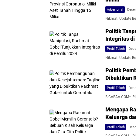
Advertorial
Desem
Nikmati Update Ber
Politik Tan
Integritas d
Profil Tokoh
Dese
Nikmati Update Ber
Politik Pem
Dibuktikan 
Profil Tokoh
Dese
BICARAA.COM– Pilk
Mengapa Rac
Keluarga dan
Profil Tokoh
Dese