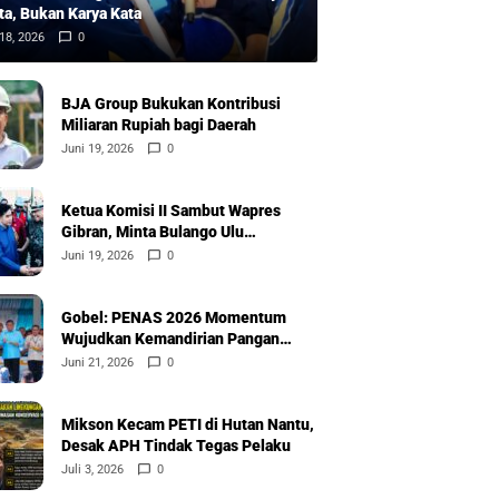
ta, Bukan Karya Kata
18, 2026
0
BJA Group Bukukan Kontribusi
Miliaran Rupiah bagi Daerah
Juni 19, 2026
0
Ketua Komisi II Sambut Wapres
Gibran, Minta Bulango Ulu
Diprioritaskan
Juni 19, 2026
0
Gobel: PENAS 2026 Momentum
Wujudkan Kemandirian Pangan
Nasional
Juni 21, 2026
0
Mikson Kecam PETI di Hutan Nantu,
Desak APH Tindak Tegas Pelaku
Juli 3, 2026
0