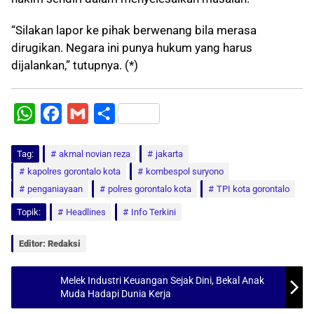
“Silakan lapor ke pihak berwenang bila merasa
dirugikan. Negara ini punya hukum yang harus
dijalankan,” tutupnya. (*)
W
F
G
S
h
a
m
h
Tag:
a
akmal novian reza
c
a
a
jakarta
kapolres gorontalo kota
kombespol suryono
t
e
i
r
penganiayaan
polres gorontalo kota
TPI kota gorontalo
s
b
l
e
Topik:
Headlines
Info Terkini
A
o
p
o
Editor: Redaksi
p
k
Melek Industri Keuangan Sejak Dini, Bekal Anak
Muda Hadapi Dunia Kerja