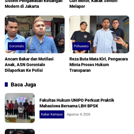
Sistem Pengawasan Keuangan
Curi Motor, Kakak Sendiri
Modern di Jakarta
Melapor
Gorontalo
Pohuwato
Ancam Bakar dan Mutilasi
Reza Buta Mata Kiri, Pengacara
Anak, ASN Gorontalo
Minta Proses Hukum
Dilaporkan Ke Polisi
Transparan
Baca Juga
Fakultas Hukum UNIPO Perkuat Praktik
Mahasiswa Bersama LBH BPSK
Kabar Kampus
Agustus 4, 2026