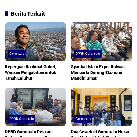
Berita Terkait
Gorontalo
DPRD Gorontalo
Kepergian Rachmat Gobel,
Syarikat Islam Expo, Ridwan
Warisan Pengabdian untuk
Monoarfa Dorong Ekonomi
Tanah Leluhur
Mandiri Umat
DPRD Gorontalo
Gorontalo
DPRD Gorontalo Pelajari
Dua Cewek di Gorontalo Nekat