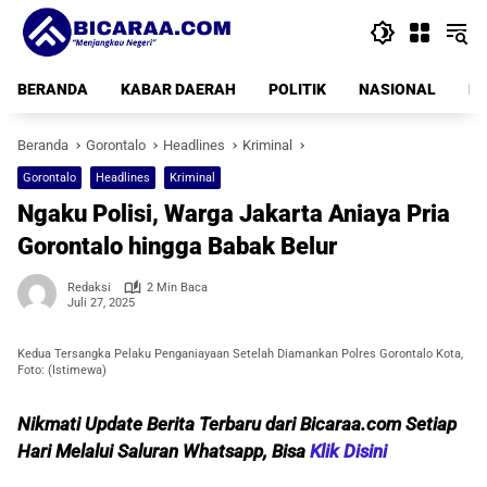
Langsung
ke
konten
BERANDA
KABAR DAERAH
POLITIK
NASIONAL
PE
Beranda
Gorontalo
Headlines
Kriminal
Gorontalo
Headlines
Kriminal
Ngaku Polisi, Warga Jakarta Aniaya Pria
Gorontalo hingga Babak Belur
Redaksi
2 Min Baca
Juli 27, 2025
Kedua Tersangka Pelaku Penganiayaan Setelah Diamankan Polres Gorontalo Kota,
Foto: (Istimewa)
Nikmati Update Berita Terbaru dari Bicaraa.com Setiap
Hari Melalui Saluran Whatsapp, Bisa
Klik Disini