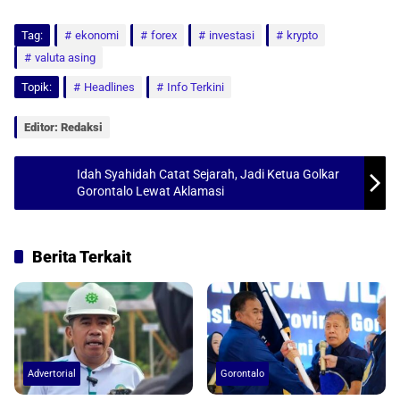
h
a
m
h
Tag:
a
ekonomi
c
a
a
forex
investasi
krypto
valuta asing
t
e
i
r
Topik:
Headlines
Info Terkini
s
b
l
e
A
o
Editor: Redaksi
p
o
p
k
Idah Syahidah Catat Sejarah, Jadi Ketua Golkar
Gorontalo Lewat Aklamasi
Berita Terkait
Advertorial
Gorontalo