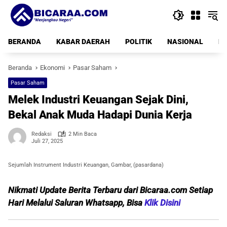
Langsung
ke
konten
BERANDA
KABAR DAERAH
POLITIK
NASIONAL
PE
Beranda
Ekonomi
Pasar Saham
Pasar Saham
Melek Industri Keuangan Sejak Dini,
Bekal Anak Muda Hadapi Dunia Kerja
Redaksi
2 Min Baca
Juli 27, 2025
Sejumlah Instrument Industri Keuangan, Gambar, (pasardana)
Nikmati Update Berita Terbaru dari Bicaraa.com Setiap
Hari Melalui Saluran Whatsapp, Bisa
Klik Disini