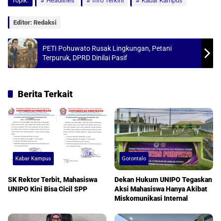
Topik:
Headlines
Info Terkini
Kabar Kampus
A
o
p
o
Editor: Redaksi
p
k
PETI Pohuwato Rusak Lingkungan, Petani
Terpuruk, DPRD Dinilai Pasif
Berita Terkait
Kabar Kampus
Gorontalo
SK Rektor Terbit, Mahasiswa
Dekan Hukum UNIPO Tegaskan
UNIPO Kini Bisa Cicil SPP
Aksi Mahasiswa Hanya Akibat
Miskomunikasi Internal