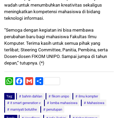
wadah untuk menumbuhkan kreativitas sekaligus
meningkatkan kompetensi mahasiswa di bidang
teknologi informasi.
“Semoga dengan kegiatan ini bisa membawa
perubahan baru bagi mahasiswa Fakultas Ilmu
Komputer. Terima kasih untuk semua pihak yang
terlibat; Steering Committee, Panitia, Pembina, serta
Dosen-dosen FIKOM UNIPO. Sampai jumpa di tahun
depan,” tutupnya. (*)
W
F
G
S
h
a
m
h
Tag:
a
bahrin dahlan
c
a
a
fikom unipo
ilmu kompter
it smart generation v
lomba mahasiswa
Mahasiswa
t
e
i
r
marniyati botutihe
penutupan
s
b
l
e