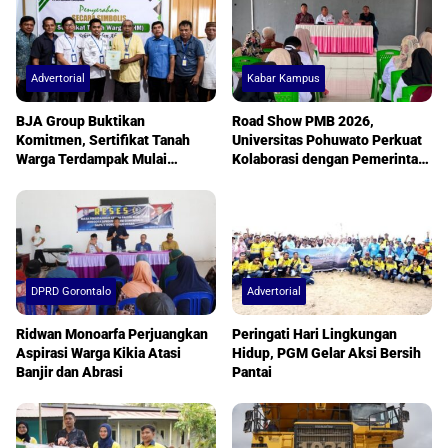
Advertorial
Kabar Kampus
BJA Group Buktikan
Road Show PMB 2026,
Komitmen, Sertifikat Tanah
Universitas Pohuwato Perkuat
Warga Terdampak Mulai
Kolaborasi dengan Pemerintah
Diserahkan
Desa
DPRD Gorontalo
Advertorial
Ridwan Monoarfa Perjuangkan
Peringati Hari Lingkungan
Aspirasi Warga Kikia Atasi
Hidup, PGM Gelar Aksi Bersih
Banjir dan Abrasi
Pantai