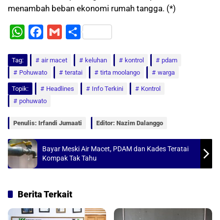
menambah beban ekonomi rumah tangga. (*)
W
F
G
S
h
a
m
h
Tag:
a
air macet
c
a
a
keluhan
kontrol
pdam
Pohuwato
teratai
tirta moolango
warga
t
e
i
r
Topik:
Headlines
Info Terkini
Kontrol
s
b
l
e
pohuwato
A
o
p
o
Penulis: Irfandi Jumaati
Editor: Nazim Dalanggo
p
k
Bayar Meski Air Macet, PDAM dan Kades Teratai
Kompak Tak Tahu
Berita Terkait