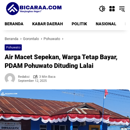
Langsung
ke
konten
BERANDA
KABAR DAERAH
POLITIK
NASIONAL
PE
Beranda
Gorontalo
Pohuwato
Pohuwato
Air Macet Sepekan, Warga Tetap Bayar,
PDAM Pohuwato Dituding Lalai
Redaksi
3 Min Baca
September 12, 2025