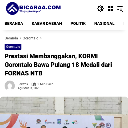
Langsung
ke
konten
BERANDA
KABAR DAERAH
POLITIK
NASIONAL
PE
Beranda
Gorontalo
Gorontalo
Prestasi Membanggakan, KORMI
Gorontalo Bawa Pulang 18 Medali dari
FORNAS NTB
Jarwas
2 Min Baca
Agustus 3, 2025