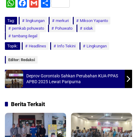
W
F
G
S
h
a
m
h
Tag:
a
lingkungan
c
a
a
merkuri
Mikson Yapanto
pemkab pohuwato
Pohuwato
sidak
t
e
i
r
tambang ilegal
s
b
l
e
Topik:
Headlines
Info Tekini
Lingkungan
A
o
p
o
Editor: Redaksi
p
k
Deprov Gorontalo Sahkan Perubahan KUA-PPAS
APBD 2025 Lewat Paripurna
Berita Terkait