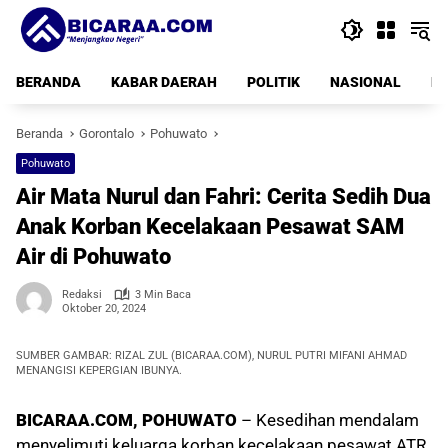
Langsung
ke
konten
BERANDA
KABAR DAERAH
POLITIK
NASIONAL
PE
Beranda
Gorontalo
Pohuwato
Pohuwato
Air Mata Nurul dan Fahri: Cerita Sedih Dua
Anak Korban Kecelakaan Pesawat SAM
Air di Pohuwato
Redaksi
3 Min Baca
Oktober 20, 2024
SUMBER GAMBAR: RIZAL ZUL (BICARAA.COM), NURUL PUTRI MIFANI AHMAD
MENANGISI KEPERGIAN IBUNYA.
BICARAA.COM, POHUWATO
– Kesedihan mendalam
menyelimuti keluarga korban kecelakaan pesawat ATR