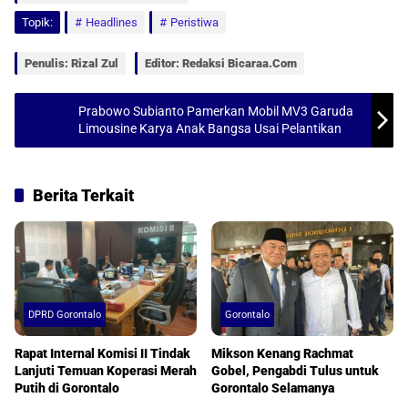
s
b
l
e
Topik:
Headlines
Peristiwa
A
o
p
o
Penulis: Rizal Zul
Editor: Redaksi Bicaraa.com
p
k
Prabowo Subianto Pamerkan Mobil MV3 Garuda
Limousine Karya Anak Bangsa Usai Pelantikan
Berita Terkait
DPRD Gorontalo
Gorontalo
Rapat Internal Komisi II Tindak
Mikson Kenang Rachmat
Lanjuti Temuan Koperasi Merah
Gobel, Pengabdi Tulus untuk
Putih di Gorontalo
Gorontalo Selamanya