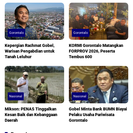
Gorontalo
Gorontalo
Kepergian Rachmat Gobel,
KORMI Gorontalo Matangkan
Warisan Pengabdian untuk
FORPROV 2026, Peserta
Tanah Leluhur
Tembus 600
Nasional
Nasional
Mikson: PENAS Tinggalkan
Gobel Minta Bank BUMN Biayai
Kesan Baik dan Kebanggaan
Pelaku Usaha Pariwisata
Daerah
Gorontalo