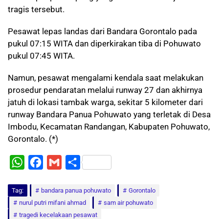
tragis tersebut.
Pesawat lepas landas dari Bandara Gorontalo pada
pukul 07:15 WITA dan diperkirakan tiba di Pohuwato
pukul 07:45 WITA.
Namun, pesawat mengalami kendala saat melakukan
prosedur pendaratan melalui runway 27 dan akhirnya
jatuh di lokasi tambak warga, sekitar 5 kilometer dari
runway Bandara Panua Pohuwato yang terletak di Desa
Imbodu, Kecamatan Randangan, Kabupaten Pohuwato,
Gorontalo. (*)
W
F
G
S
h
a
m
h
Tag:
a
bandara panua pohuwato
c
a
a
Gorontalo
nurul putri mifani ahmad
sam air pohuwato
t
e
i
r
tragedi kecelakaan pesawat