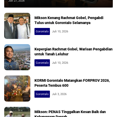
Gorontalo
Juli 27, 2026
Mikson Kenang Rachmat Gobel, Pengabdi
Tulus untuk Gorontalo Selamanya
Gorontalo
Juli 10, 2026
Kepergian Rachmat Gobel, Warisan Pengabdian
untuk Tanah Leluhur
Gorontalo
Juli 10, 2026
KORMI Gorontalo Matangkan FORPROV 2026,
Peserta Tembus 600
Gorontalo
Juli 3, 2026
Mikson: PENAS Tinggalkan Kesan Baik dan
Kebanggaan Daerah