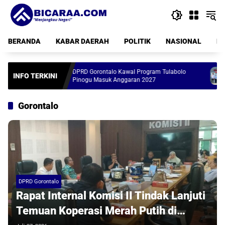
Langsung
ke
konten
BERANDA
KABAR DAERAH
POLITIK
NASIONAL
PE
DPRD Gorontalo Kawal Program Tulabolo
Gerai Kop
INFO TERKINI
Pinogu Masuk Anggaran 2027
Rampung, 
Gorontalo
DPRD Gorontalo
Rapat Internal Komisi II Tindak Lanjuti
Temuan Koperasi Merah Putih di