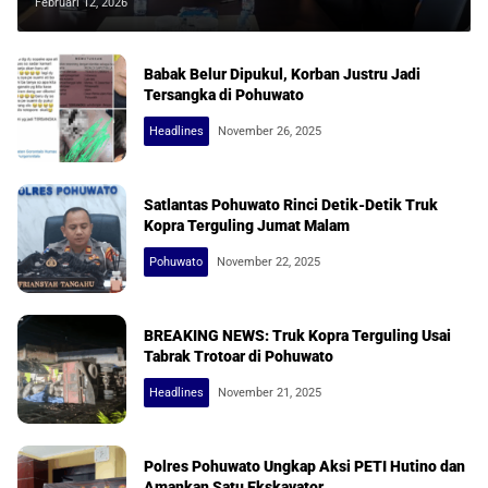
Pohuwato
Februari 12, 2026
Babak Belur Dipukul, Korban Justru Jadi
Tersangka di Pohuwato
Headlines
November 26, 2025
Satlantas Pohuwato Rinci Detik-Detik Truk
Kopra Terguling Jumat Malam
Pohuwato
November 22, 2025
BREAKING NEWS: Truk Kopra Terguling Usai
Tabrak Trotoar di Pohuwato
Headlines
November 21, 2025
Polres Pohuwato Ungkap Aksi PETI Hutino dan
Amankan Satu Ekskavator