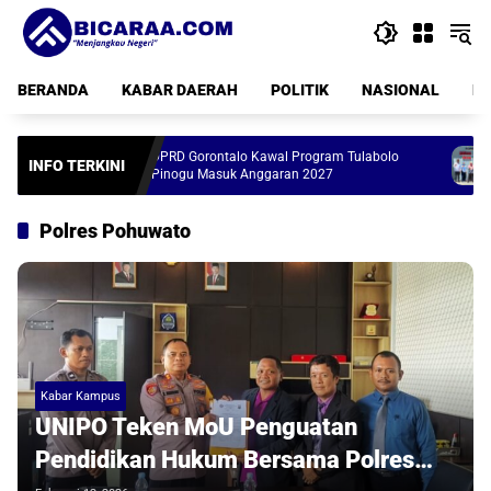
Langsung
ke
konten
BERANDA
KABAR DAERAH
POLITIK
NASIONAL
PE
DPRD Gorontalo Kawal Program Tulabolo
Gerai Kope
INFO TERKINI
Pinogu Masuk Anggaran 2027
Rampung, T
Polres Pohuwato
Kabar Kampus
UNIPO Teken MoU Penguatan
Pendidikan Hukum Bersama Polres