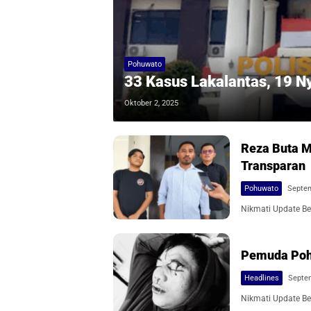
Pohuwato
33 Kasus Lakalantas, 19 N
Oktober 2, 2025
Reza Buta M
Transparan
Pohuwato
Septem
Nikmati Update Ber
Pemuda Pohu
Headlines
Septem
Nikmati Update Ber