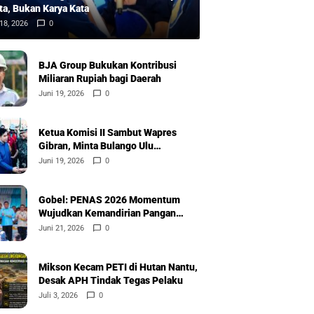
ta, Bukan Karya Kata
18, 2026
0
BJA Group Bukukan Kontribusi
Miliaran Rupiah bagi Daerah
Juni 19, 2026
0
Ketua Komisi II Sambut Wapres
Gibran, Minta Bulango Ulu
Diprioritaskan
Juni 19, 2026
0
Gobel: PENAS 2026 Momentum
Wujudkan Kemandirian Pangan
Nasional
Juni 21, 2026
0
Mikson Kecam PETI di Hutan Nantu,
Desak APH Tindak Tegas Pelaku
Juli 3, 2026
0