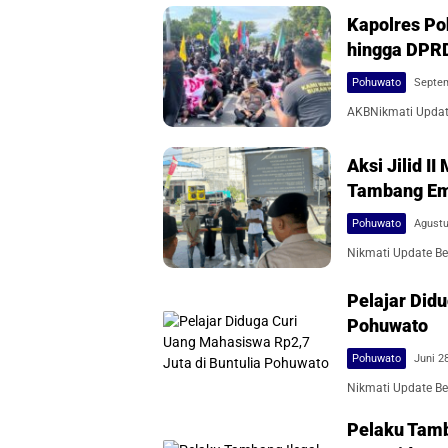
Kapolres Po
hingga DPR
Pohuwato
Septem
AKBNikmati Update
Aksi Jilid 
Tambang Ema
Pohuwato
Agustu
Nikmati Update Ber
Pelajar Did
Pohuwato
Pohuwato
Juni 2
Nikmati Update Ber
Pelaku Tamb