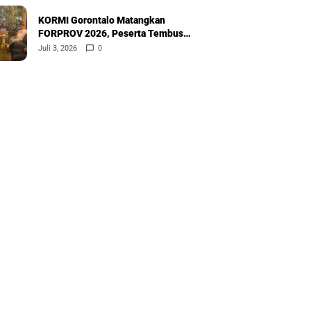
KORMI Gorontalo Matangkan
FORPROV 2026, Peserta Tembus
600
Juli 3, 2026
0