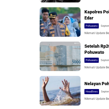
Kapolres Po
Edar
Pohuwato
Septem
Nikmati Update Ber
Setelah Rp20
Pohuwato
Pohuwato
Septem
Nikmati Update Ber
Nelayan Po
Headlines
Septem
Nikmati Update Ber