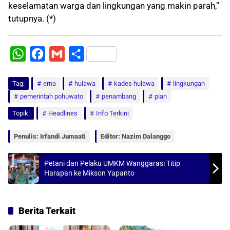
keselamatan warga dan lingkungan yang makin parah,”
tutupnya. (*)
W
F
G
S
h
a
m
h
Tag:
a
erna
c
a
hulawa
a
kades hulawa
lingkungan
pemerintah pohuwato
penambang
pian
t
e
i
r
Topik:
Headlines
Info Terkini
s
b
l
e
A
o
Penulis: Irfandi Jumaati
Editor: Nazim Dalanggo
p
o
p
k
Petani dan Pelaku UMKM Wanggarasi Titip
Harapan ke Mikson Yapanto
Berita Terkait