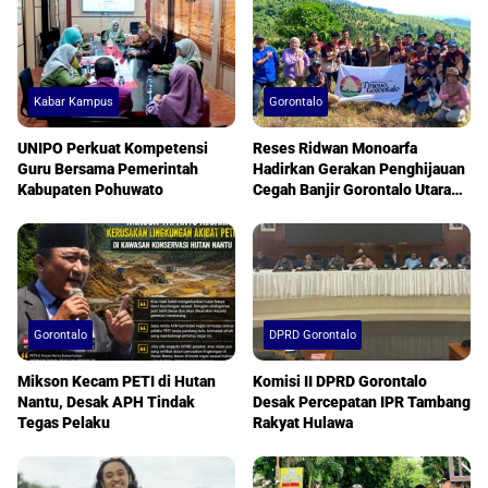
Kabar Kampus
Gorontalo
UNIPO Perkuat Kompetensi
Reses Ridwan Monoarfa
Guru Bersama Pemerintah
Hadirkan Gerakan Penghijauan
Kabupaten Pohuwato
Cegah Banjir Gorontalo Utara
Berkelanjutan
Gorontalo
DPRD Gorontalo
Mikson Kecam PETI di Hutan
Komisi II DPRD Gorontalo
Nantu, Desak APH Tindak
Desak Percepatan IPR Tambang
Tegas Pelaku
Rakyat Hulawa