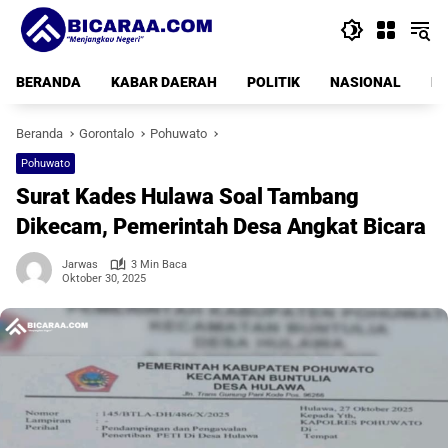
Langsung
ke
konten
BERANDA
KABAR DAERAH
POLITIK
NASIONAL
PE
Beranda
Gorontalo
Pohuwato
Pohuwato
Surat Kades Hulawa Soal Tambang
Dikecam, Pemerintah Desa Angkat Bicara
Jarwas
3 Min Baca
Oktober 30, 2025