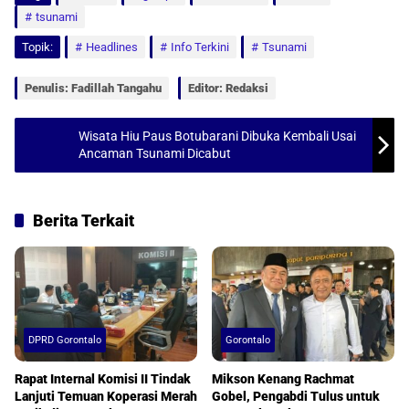
tsunami
t
e
i
r
Topik:
Headlines
Info Terkini
Tsunami
s
b
l
e
A
o
Penulis: Fadillah Tangahu
Editor: Redaksi
p
o
p
k
Wisata Hiu Paus Botubarani Dibuka Kembali Usai
Ancaman Tsunami Dicabut
Berita Terkait
DPRD Gorontalo
Gorontalo
Rapat Internal Komisi II Tindak
Mikson Kenang Rachmat
Lanjuti Temuan Koperasi Merah
Gobel, Pengabdi Tulus untuk