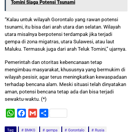
Tomini Siaga Potensi Tsunami
“Kalau untuk wilayah Gorontalo yang rawan potensi
tsunami, itu bisa dari arah utara dan selatan. Wilayah
utara misalnya berpotensi terdampak jika terjadi
gempa di zona migatras, utara Sulawesi, atau laut
Maluku. Termasuk juga dari arah Teluk Tomini,” ujarnya.
Pemerintah dan otoritas kebencanaan tetap
mengimbau masyarakat, khususnya yang bermukim di
wilayah pesisir, agar terus meningkatkan kewaspadaan
terhadap bencana alam. Meski situasi telah dinyatakan
aman, potensi bencana tetap ada dan bisa terjadi
sewaktu-waktu. (*)
W
F
G
S
h
a
m
h
Tag:
a
BMKG
c
a
gempa
a
Gorontalo
Rusia