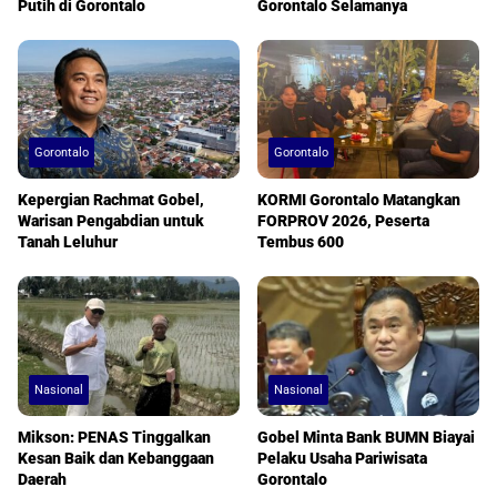
Putih di Gorontalo
Gorontalo Selamanya
Gorontalo
Gorontalo
Kepergian Rachmat Gobel,
KORMI Gorontalo Matangkan
Warisan Pengabdian untuk
FORPROV 2026, Peserta
Tanah Leluhur
Tembus 600
Nasional
Nasional
Mikson: PENAS Tinggalkan
Gobel Minta Bank BUMN Biayai
Kesan Baik dan Kebanggaan
Pelaku Usaha Pariwisata
Daerah
Gorontalo