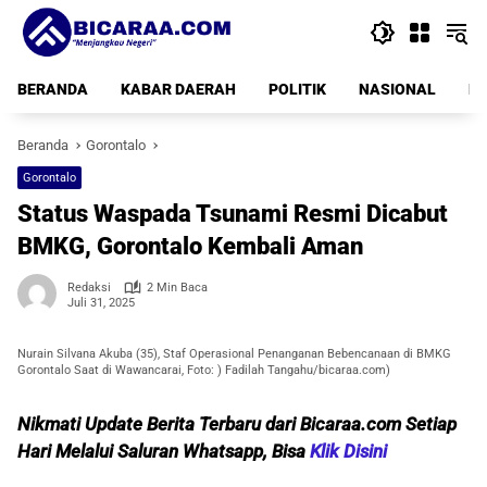
Langsung
ke
konten
BERANDA
KABAR DAERAH
POLITIK
NASIONAL
PE
Beranda
Gorontalo
Gorontalo
Status Waspada Tsunami Resmi Dicabut
BMKG, Gorontalo Kembali Aman
Redaksi
2 Min Baca
Juli 31, 2025
Nurain Silvana Akuba (35), Staf Operasional Penanganan Bebencanaan di BMKG
Gorontalo Saat di Wawancarai, Foto: ) Fadilah Tangahu/bicaraa.com)
Nikmati Update Berita Terbaru dari Bicaraa.com Setiap
Hari Melalui Saluran Whatsapp, Bisa
Klik Disini