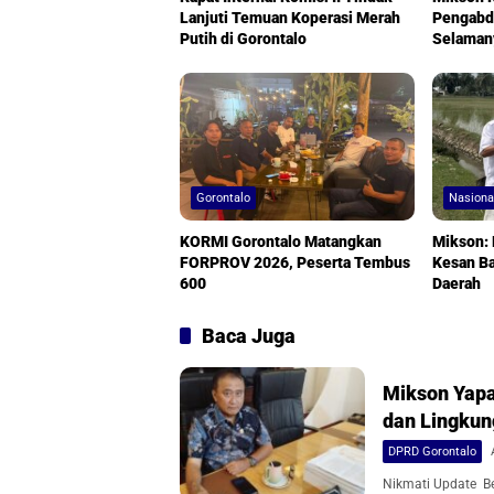
Lanjuti Temuan Koperasi Merah
Pengabdi
Putih di Gorontalo
Selaman
Gorontalo
Nasiona
KORMI Gorontalo Matangkan
Mikson:
FORPROV 2026, Peserta Tembus
Kesan B
600
Daerah
Baca Juga
Mikson Yapa
dan Lingku
DPRD Gorontalo
Nikmati Update Ber