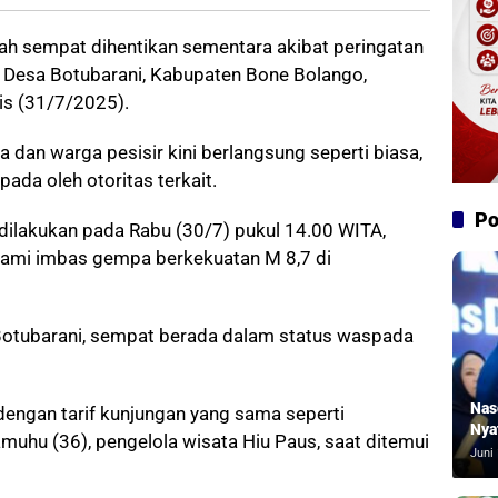
ah sempat dihentikan sementara akibat peringatan
di Desa Botubarani, Kabupaten Bone Bolango,
is (31/7/2025).
ta dan warga pesisir kini berlangsung seperti biasa,
da oleh otoritas terkait.
Po
dilakukan pada Rabu (30/7) pukul 14.00 WITA,
nami imbas gempa berkekuatan M 8,7 di
 Botubarani, sempat berada dalam status waspada
Nas
, dengan tarif kunjungan yang sama seperti
Nya
amuhu (36), pengelola wisata Hiu Paus, saat ditemui
Juni 