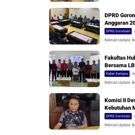
DPRD Goront
Anggaran 2
DPRD Gorontalo
Nikmati Update Ber
Fakultas Hu
Bersama L
Kabar Kampus
A
Nikmati Update Ber
Komisi II 
Kebutuhan 
DPRD Gorontalo
Nikmati Update Ber