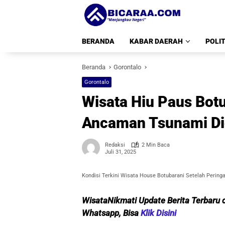
Langsung
ke
konten
BERANDA
KABAR DAERAH
POLIT
Beranda
Gorontalo
Gorontalo
Wisata Hiu Paus Bot
Ancaman Tsunami Di
Redaksi
2 Min Baca
Juli 31, 2025
Kondisi Terkini Wisata House Botubarani Setelah Pering
WisataNikmati Update Berita Terbaru d
Whatsapp, Bisa
Klik Disini