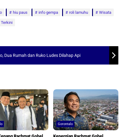
o
hiu paus
info gempa
roli lamuhu
Wisata
 Terkini
mo, Dua Rumah dan Ruko Ludes Dilahap Api
lo
Gorontalo
Kenang Rachmat Gobel,
Kepergian Rachmat Gobel,