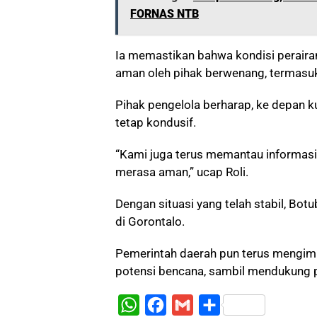
FORNAS NTB
Ia memastikan bahwa kondisi perairan 
aman oleh pihak berwenang, termasu
Pihak pengelola berharap, ke depan 
tetap kondusif.
“Kami juga terus memantau informasi
merasa aman,” ucap Roli.
Dengan situasi yang telah stabil, Bot
di Gorontalo.
Pemerintah daerah pun terus mengim
potensi bencana, sambil mendukung pe
W
F
G
S