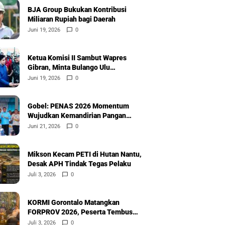
BJA Group Bukukan Kontribusi
Miliaran Rupiah bagi Daerah
Juni 19, 2026
0
Ketua Komisi II Sambut Wapres
Gibran, Minta Bulango Ulu
Diprioritaskan
Juni 19, 2026
0
Gobel: PENAS 2026 Momentum
Wujudkan Kemandirian Pangan
Nasional
Juni 21, 2026
0
Mikson Kecam PETI di Hutan Nantu,
Desak APH Tindak Tegas Pelaku
Juli 3, 2026
0
KORMI Gorontalo Matangkan
FORPROV 2026, Peserta Tembus
600
Juli 3, 2026
0