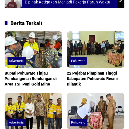
Dipihak Ketigakan Menjadi Pekerja Paruh Waktu
Berita Terkait
Advertorial
Pohuwato
Bupati Pohuwato Tinjau
22 Pejabat Pimpinan Tinggi
Pembangunan Bendungan di
Kabupaten Pohuwato Resmi
Area TSF Pani Gold Mine
Dilantik
Advertorial
Pohuwato