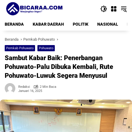
Langsung
ke
konten
BERANDA
KABAR DAERAH
POLITIK
NASIONAL
PE
Beranda
Pemkab Pohuwato
Pemkab Pohuwato
Pohuwato
Sambut Kabar Baik: Penerbangan
Pohuwato-Palu Dibuka Kembali, Rute
Pohuwato-Luwuk Segera Menyusul
Redaksi
2 Min Baca
Januari 16, 2025