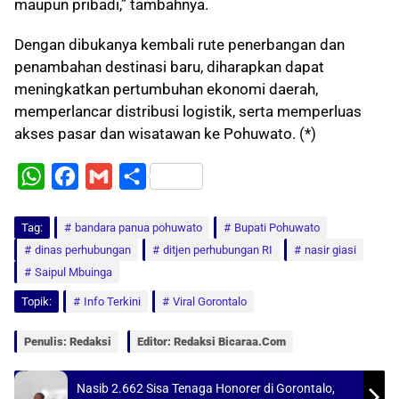
maupun pribadi,” tambahnya.
Dengan dibukanya kembali rute penerbangan dan
penambahan destinasi baru, diharapkan dapat
meningkatkan pertumbuhan ekonomi daerah,
memperlancar distribusi logistik, serta memperluas
akses pasar dan wisatawan ke Pohuwato. (*)
W
F
G
S
h
a
m
h
Tag:
a
bandara panua pohuwato
c
a
a
Bupati Pohuwato
dinas perhubungan
ditjen perhubungan RI
nasir giasi
t
e
i
r
Saipul Mbuinga
s
b
l
e
Topik:
Info Terkini
Viral Gorontalo
A
o
p
o
Penulis: Redaksi
Editor: Redaksi Bicaraa.com
p
k
Nasib 2.662 Sisa Tenaga Honorer di Gorontalo,