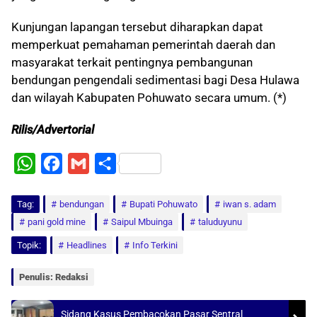
Kunjungan lapangan tersebut diharapkan dapat
memperkuat pemahaman pemerintah daerah dan
masyarakat terkait pentingnya pembangunan
bendungan pengendali sedimentasi bagi Desa Hulawa
dan wilayah Kabupaten Pohuwato secara umum. (*)
Rilis/Advertorial
W
F
G
S
h
a
m
h
Tag:
a
bendungan
c
a
a
Bupati Pohuwato
iwan s. adam
pani gold mine
Saipul Mbuinga
taluduyunu
t
e
i
r
Topik:
Headlines
Info Terkini
s
b
l
e
A
o
Penulis: Redaksi
p
o
p
k
Sidang Kasus Pembacokan Pasar Sentral