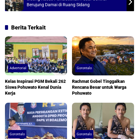
Berujung Damai di Ruang Sidang
Berita Terkait
Advertorial
Gorontalo
Kelas Inspirasi PGM Bekali 262
Rachmat Gobel Tinggalkan
Siswa Pohuwato Kenal Dunia
Rencana Besar untuk Warga
Kerja
Pohuwato
Gorontalo
Gorontalo