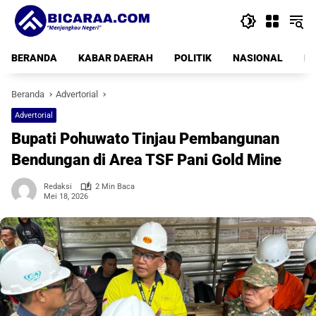
Langsung
ke
konten
BERANDA
KABAR DAERAH
POLITIK
NASIONAL
PE
Beranda
Advertorial
Advertorial
Bupati Pohuwato Tinjau Pembangunan
Bendungan di Area TSF Pani Gold Mine
Redaksi
2 Min Baca
Mei 18, 2026