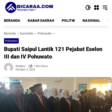
Langsung
ke
konten
BERANDA
KABAR DAERAH
POLITIK
NASIONAL
PE
Beranda
Gorontalo
Pohuwato
Pohuwato
Bupati Saipul Lantik 121 Pejabat Eselon
III dan IV Pohuwato
Redaksi
7 Min Baca
Oktober 3, 2025