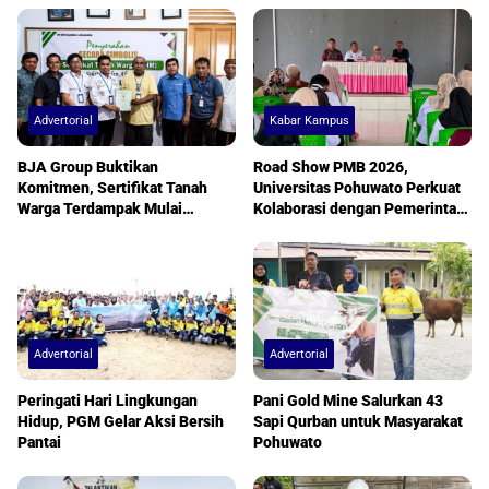
Advertorial
Kabar Kampus
BJA Group Buktikan
Road Show PMB 2026,
Komitmen, Sertifikat Tanah
Universitas Pohuwato Perkuat
Warga Terdampak Mulai
Kolaborasi dengan Pemerintah
Diserahkan
Desa
Advertorial
Advertorial
Peringati Hari Lingkungan
Pani Gold Mine Salurkan 43
Hidup, PGM Gelar Aksi Bersih
Sapi Qurban untuk Masyarakat
Pantai
Pohuwato