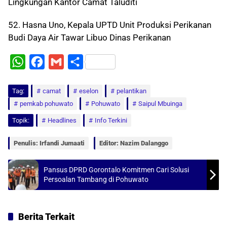
Lingkungan Kantor Camat Taluditi
52. Hasna Uno, Kepala UPTD Unit Produksi Perikanan
Budi Daya Air Tawar Libuo Dinas Perikanan
W
F
G
S
h
a
m
h
Tag:
a
camat
c
a
eselon
a
pelantikan
pemkab pohuwato
Pohuwato
Saipul Mbuinga
t
e
i
r
Topik:
Headlines
Info Terkini
s
b
l
e
A
o
Penulis: Irfandi Jumaati
Editor: Nazim Dalanggo
p
o
p
k
Pansus DPRD Gorontalo Komitmen Cari Solusi
Persoalan Tambang di Pohuwato
Berita Terkait