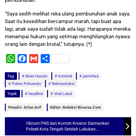
pembunuhan.
“Saya sedih melihat reka ulang pembunuhan anak saya.
Saat itu kesedihan bercampur marah, tapi buat apa
lagi, anak saya sudah tidak ada lagi. Harapanya mereka
menampai hukum yang setimap menghilangkan nyawa
orang lain dengan brutal,” tutupnya. (*)
W
F
G
S
h
a
m
h
Tag:
a
Brian Husain
c
a
a
kriminal
peristiwa
Polres Pohuwato
Rekonstruksi
t
e
i
r
Topik:
headline
Viral Lokal
s
b
l
e
A
o
Penulis: Arlan Arif
Editor: Redaksi Bicaraa.com
p
o
p
k
Oknum PNS dan Konten Kreator Diamankan
Polsek Kota Tengah Setelah Lakukan
Penganiayaan dengan Senjata Tajam