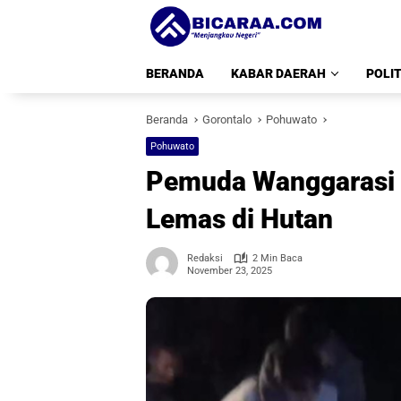
Langsung
ke
konten
BERANDA
KABAR DAERAH
POLIT
Beranda
Gorontalo
Pohuwato
Pohuwato
Pemuda Wanggarasi H
Lemas di Hutan
Redaksi
2 Min Baca
November 23, 2025