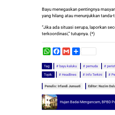
Bayu menegaskan pentingnya masyara
yang hilang atau menunjukkan tanda-
“Jika ada situasi serupa, laporkan s
terkoordinasi,” tutupnya. (*)
W
F
G
S
h
a
m
h
Tag:
a
bayu kaluku
c
a
a
pemuda
peris
t
e
i
r
Topik:
Headlines
Info Terkini
Pe
s
b
l
e
Penulis: Irfandi Jumaati
Editor: Nazim Da
A
o
p
o
Hujan Badai Mengancam, BPBD Po
p
k