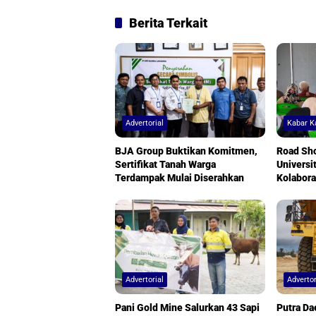
Berita Terkait
Advertorial
Kabar 
BJA Group Buktikan Komitmen,
Road Sh
Sertifikat Tanah Warga
Universi
Terdampak Mulai Diserahkan
Kolabora
Desa
Advertorial
Advertor
Pani Gold Mine Salurkan 43 Sapi
Putra Da