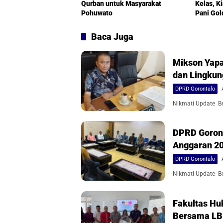
Qurban untuk Masyarakat
Kelas, K
Pohuwato
Pani Gol
Baca Juga
Mikson Yapa
dan Lingku
DPRD Gorontalo
Nikmati Update Ber
DPRD Goront
Anggaran 2
DPRD Gorontalo
Nikmati Update Ber
Fakultas Hu
Bersama L