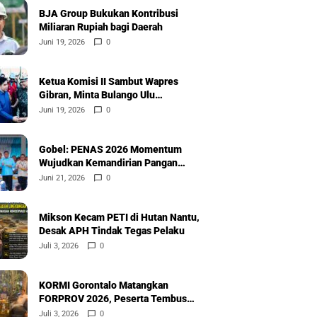
BJA Group Bukukan Kontribusi
Miliaran Rupiah bagi Daerah
Juni 19, 2026
0
Ketua Komisi II Sambut Wapres
Gibran, Minta Bulango Ulu
Diprioritaskan
Juni 19, 2026
0
Gobel: PENAS 2026 Momentum
Wujudkan Kemandirian Pangan
Nasional
Juni 21, 2026
0
Mikson Kecam PETI di Hutan Nantu,
Desak APH Tindak Tegas Pelaku
Juli 3, 2026
0
KORMI Gorontalo Matangkan
FORPROV 2026, Peserta Tembus
600
Juli 3, 2026
0