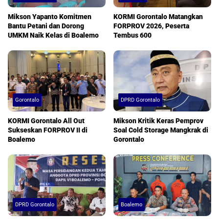
Mikson Yapanto Komitmen
KORMI Gorontalo Matangkan
Bantu Petani dan Dorong
FORPROV 2026, Peserta
UMKM Naik Kelas di Boalemo
Tembus 600
Gorontalo
DPRD Gorontalo
KORMI Gorontalo All Out
Mikson Kritik Keras Pemprov
Sukseskan FORPROV II di
Soal Cold Storage Mangkrak di
Boalemo
Gorontalo
DPRD Gorontalo
Boalemo