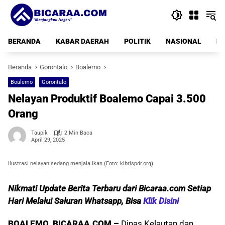
Langsung
ke
konten
BERANDA
KABAR DAERAH
POLITIK
NASIONAL
PE
Beranda
Gorontalo
Boalemo
Boalemo
Gorontalo
Nelayan Produktif Boalemo Capai 3.500
Orang
Taupik
2 Min Baca
April 29, 2025
Ilustrasi nelayan sedang menjala ikan (Foto: kibrispdr.org)
Nikmati Update Berita Terbaru dari Bicaraa.com Setiap
Hari Melalui Saluran Whatsapp, Bisa
Klik Disini
BOALEMO, BICARAA.COM –
Dinas Kelautan dan