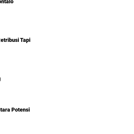
ontalo
etribusi Tapi
g
tara Potensi