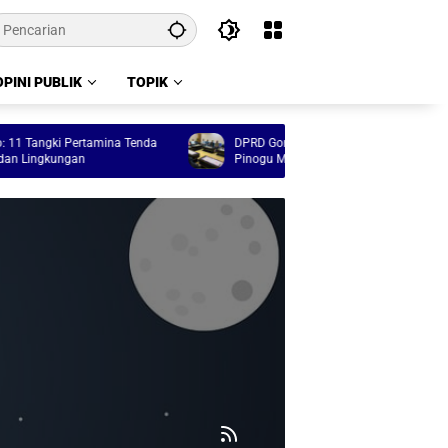
OPINI PUBLIK
TOPIK
angki Pertamina Tenda
DPRD Gorontalo Kawal Program Tulabolo
ingkungan
Pinogu Masuk Anggaran 2027