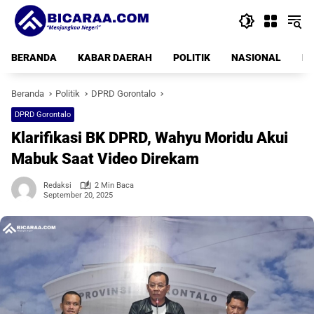
Langsung
ke
konten
BERANDA
KABAR DAERAH
POLITIK
NASIONAL
PE
Beranda
Politik
DPRD Gorontalo
DPRD Gorontalo
Klarifikasi BK DPRD, Wahyu Moridu Akui
Mabuk Saat Video Direkam
Redaksi
2 Min Baca
September 20, 2025