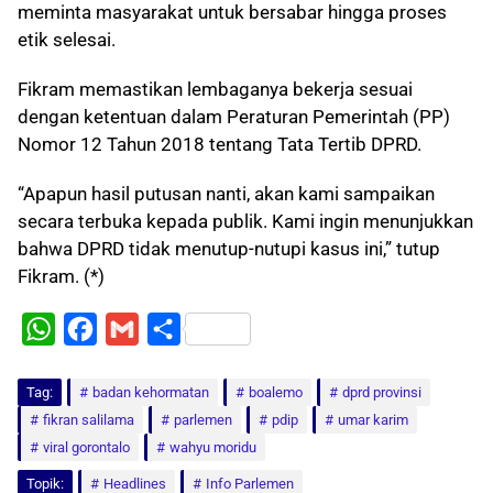
meminta masyarakat untuk bersabar hingga proses
etik selesai.
Fikram memastikan lembaganya bekerja sesuai
dengan ketentuan dalam Peraturan Pemerintah (PP)
Nomor 12 Tahun 2018 tentang Tata Tertib DPRD.
“Apapun hasil putusan nanti, akan kami sampaikan
secara terbuka kepada publik. Kami ingin menunjukkan
bahwa DPRD tidak menutup-nutupi kasus ini,” tutup
Fikram. (*)
W
F
G
S
h
a
m
h
Tag:
a
badan kehormatan
c
a
a
boalemo
dprd provinsi
fikran salilama
parlemen
pdip
umar karim
t
e
i
r
viral gorontalo
wahyu moridu
s
b
l
e
Topik:
Headlines
Info Parlemen