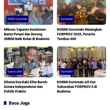
DPRD Gorontalo
Gorontalo
Mikson Yapanto Komitmen
KORMI Gorontalo Matangkan
Bantu Petani dan Dorong
FORPROV 2026, Peserta
UMKM Naik Kelas di Boalemo
Tembus 600
Suara Lokal
Gorontalo
Dilema Dua Kaki Elite Buruh:
KORMI Gorontalo All Out
Antara Independensi dan
Sukseskan FORPROV II di
Politik Praktis
Boalemo
Baca Juga