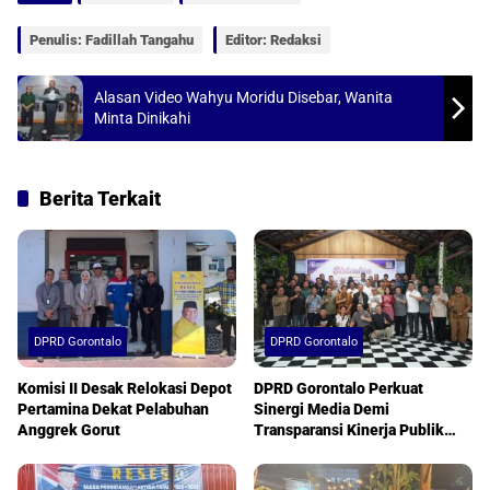
A
o
p
o
Penulis: Fadillah Tangahu
Editor: Redaksi
p
k
Alasan Video Wahyu Moridu Disebar, Wanita
Minta Dinikahi
Berita Terkait
DPRD Gorontalo
DPRD Gorontalo
Komisi II Desak Relokasi Depot
DPRD Gorontalo Perkuat
Pertamina Dekat Pelabuhan
Sinergi Media Demi
Anggrek Gorut
Transparansi Kinerja Publik
Berkualitas