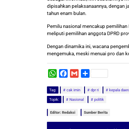
dipisahkan pelaksanaannya, dengan ja
tahun enam bulan.
Pemilu nasional mencakup pemilihan 
meliputi pemilihan anggota DPRD prov
Dengan dinamika ini, wacana pengemb
mengemuka, meski menuai pro dan kon
W
F
G
S
h
a
m
h
Tag:
a
cak imin
c
a
a
dpr ri
kepala daer
t
e
i
r
Topik:
Nasional
politik
s
b
l
e
Editor: Redaksi
Sumber Berita
A
o
p
o