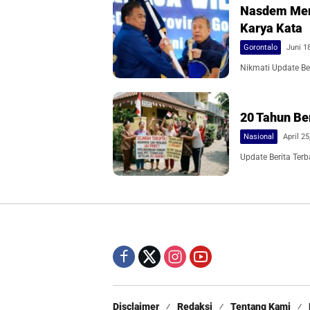
Nasdem Memb
Karya Kata
Gorontalo
Juni 1
Nikmati Update Ber
20 Tahun Be
Nasional
April 25
Update Berita Terb
Disclaimer
Redaksi
Tentang Kami