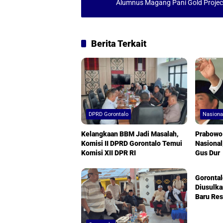
Alumnus Magang Pani Gold Projec
p
k
Berita Terkait
DPRD Gorontalo
Nasiona
Kelangkaan BBM Jadi Masalah,
Prabowo
Komisi II DPRD Gorontalo Temui
Nasional
Komisi XII DPR RI
Gus Dur
DPRD Go
Gorontal
Diusulka
Baru Re