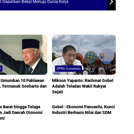
t Dapatkan Bekal Menuju Dunia Kerja
l
DPRD Gorontalo
 Umumkan 10 Pahlawan
Mikson Yapanto: Rachmat Gobel
, Termasuk Soeharto dan
Adalah Teladan Wakil Rakyat
Sejati
rontalo
Ekonomi
o Barat hingga Telaga
Gobel : Ekonomi Pancasila, Kunci
n Jadi Daerah Otonomi
Industri Berbasis Nilai dan SDM
smi