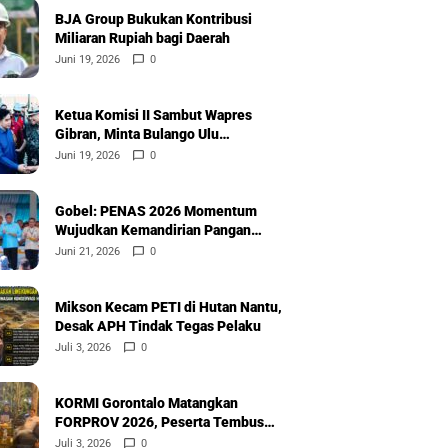
BJA Group Bukukan Kontribusi
Miliaran Rupiah bagi Daerah
Juni 19, 2026
0
Ketua Komisi II Sambut Wapres
Gibran, Minta Bulango Ulu
Diprioritaskan
Juni 19, 2026
0
Gobel: PENAS 2026 Momentum
Wujudkan Kemandirian Pangan
Nasional
Juni 21, 2026
0
Mikson Kecam PETI di Hutan Nantu,
Desak APH Tindak Tegas Pelaku
Juli 3, 2026
0
KORMI Gorontalo Matangkan
FORPROV 2026, Peserta Tembus
600
Juli 3, 2026
0