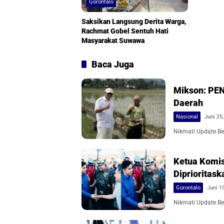
Gorontalo
Saksikan Langsung Derita Warga,
Rachmat Gobel Sentuh Hati
Masyarakat Suwawa
Baca Juga
Mikson: PEN
Daerah
Nasional
Juni 25
Nikmati Update Ber
Ketua Komis
Diprioritask
Gorontalo
Juni 1
Nikmati Update Ber