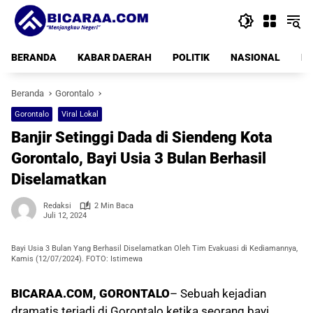
Langsung
ke
konten
BERANDA
KABAR DAERAH
POLITIK
NASIONAL
PE
Beranda
Gorontalo
Gorontalo
Viral Lokal
Banjir Setinggi Dada di Siendeng Kota
Gorontalo, Bayi Usia 3 Bulan Berhasil
Diselamatkan
Redaksi
2 Min Baca
Juli 12, 2024
Bayi Usia 3 Bulan Yang Berhasil Diselamatkan Oleh Tim Evakuasi di Kediamannya,
Kamis (12/07/2024). FOTO: Istimewa
BICARAA.COM, GORONTALO
– Sebuah kejadian
dramatis terjadi di Gorontalo ketika seorang bayi