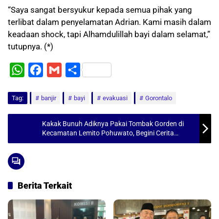
“Saya sangat bersyukur kepada semua pihak yang
terlibat dalam penyelamatan Adrian. Kami masih dalam
keadaan shock, tapi Alhamdulillah bayi dalam selamat,”
tutupnya. (*)
W
F
G
S
h
a
m
h
Tag:
a
banjir
c
a
bayi
a
evakuasi
Gorontalo
t
e
i
r
Kakak Bunuh Adiknya Pakai Tombak Gorden di
s
b
l
e
Kecamatan Lemito Pohuwato, Begini Cerita
A
Lengkapnya
o
p
o
p
k
Berita Terkait