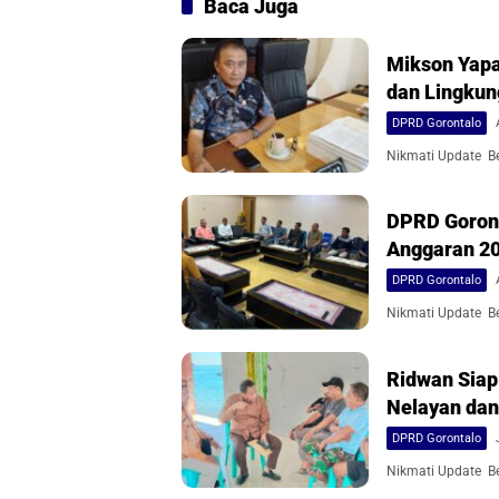
Baca Juga
Mikson Yapa
dan Lingku
DPRD Gorontalo
Nikmati Update Ber
DPRD Goront
Anggaran 2
DPRD Gorontalo
Nikmati Update Ber
Ridwan Siap
Nelayan dan
DPRD Gorontalo
Nikmati Update Ber