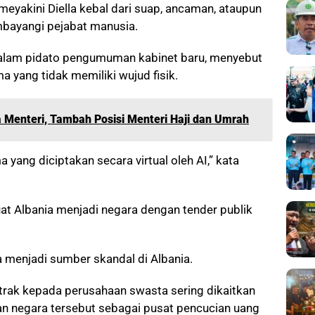
meyakini Diella kebal dari suap, ancaman, ataupun
embayangi pejabat manusia.
dalam pidato pengumuman kabinet baru, menyebut
a yang tidak memiliki wujud fisik.
 Menteri, Tambah Posisi Menteri Haji dan Umrah
 yang diciptakan secara virtual oleh AI,” kata
t Albania menjadi negara dengan tender publik
menjadi sumber skandal di Albania.
trak kepada perusahaan swasta sering dikaitkan
an negara tersebut sebagai pusat pencucian uang