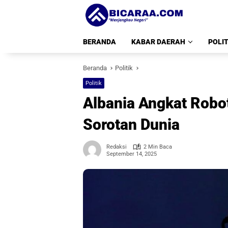
Langsung
ke
konten
BERANDA
KABAR DAERAH
POLIT
Beranda
Politik
Politik
Albania Angkat Robot
Sorotan Dunia
Redaksi
2 Min Baca
September 14, 2025