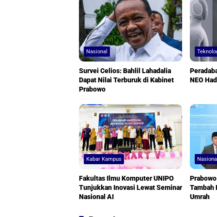
Nasional
Teknolo
Survei Celios: Bahlil Lahadalia
Peradaba
Dapat Nilai Terburuk di Kabinet
NEO Had
Prabowo
Kabar Kampus
Nasiona
Fakultas Ilmu Komputer UNIPO
Prabowo 
Tunjukkan Inovasi Lewat Seminar
Tambah P
Nasional AI
Umrah