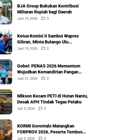
BJA Group Bukukan Kontribusi
Miliaran Rupiah bagi Daerah
Juni 19, 2026
0
Ketua Komisi II Sambut Wapres
Gibran, Minta Bulango Ulu
Diprioritaskan
Juni 19, 2026
0
Gobel: PENAS 2026 Momentum
Wujudkan Kemandirian Pangan
Nasional
Juni 21, 2026
0
Mikson Kecam PETI di Hutan Nantu,
Desak APH Tindak Tegas Pelaku
Juli 3, 2026
0
KORMI Gorontalo Matangkan
FORPROV 2026, Peserta Tembus
600
Juli 3, 2026
0