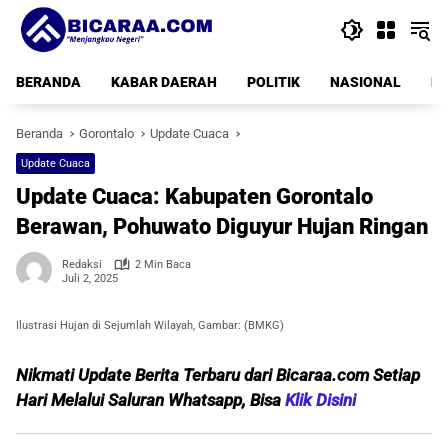
Langsung
ke
konten
BERANDA
KABAR DAERAH
POLITIK
NASIONAL
PE
Beranda
Gorontalo
Update Cuaca
Update Cuaca
Update Cuaca: Kabupaten Gorontalo
Berawan, Pohuwato Diguyur Hujan Ringan
Redaksi
2 Min Baca
Juli 2, 2025
Ilustrasi Hujan di Sejumlah Wilayah, Gambar: (BMKG)
Nikmati Update Berita Terbaru dari Bicaraa.com Setiap
Hari Melalui Saluran Whatsapp, Bisa
Klik Disini