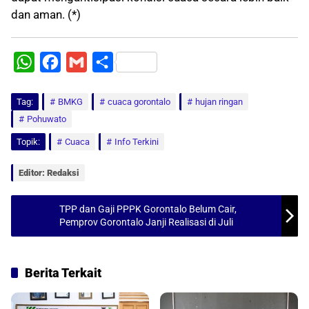
dan aman. (*)
W
F
G
S
h
a
m
h
Tag:
a
BMKG
c
a
cuaca gorontalo
a
hujan ringan
Pohuwato
t
e
i
r
Topik:
Cuaca
Info Terkini
s
b
l
e
A
o
Editor: Redaksi
p
o
p
k
TPP dan Gaji PPPK Gorontalo Belum Cair,
Pemprov Gorontalo Janji Realisasi di Juli
Berita Terkait