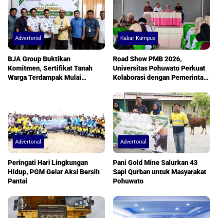
Advertorial
Kabar Kampus
BJA Group Buktikan
Road Show PMB 2026,
Komitmen, Sertifikat Tanah
Universitas Pohuwato Perkuat
Warga Terdampak Mulai
Kolaborasi dengan Pemerintah
Diserahkan
Desa
Advertorial
Advertorial
Peringati Hari Lingkungan
Pani Gold Mine Salurkan 43
Hidup, PGM Gelar Aksi Bersih
Sapi Qurban untuk Masyarakat
Pantai
Pohuwato