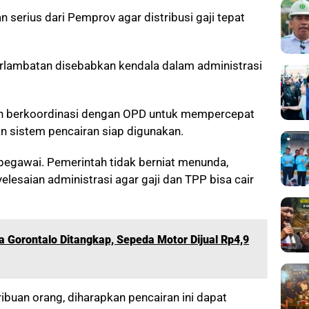
n serius dari Pemprov agar distribusi gaji tepat
rlambatan disebabkan kendala dalam administrasi
gah berkoordinasi dengan OPD untuk mempercepat
sistem pencairan siap digunakan.
egawai. Pemerintah tidak berniat menunda,
esaian administrasi agar gaji dan TPP bisa cair
a Gorontalo Ditangkap, Sepeda Motor Dijual Rp4,9
buan orang, diharapkan pencairan ini dapat