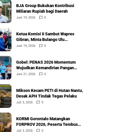
BJA Group Bukukan Kontribusi
Miliaran Rupiah bagi Daerah
Juni 19, 2026
0
Ketua Komisi II Sambut Wapres
Gibran, Minta Bulango Ulu
Diprioritaskan
Juni 19, 2026
0
Gobel: PENAS 2026 Momentum
Wujudkan Kemandirian Pangan
Nasional
Juni 21, 2026
0
Mikson Kecam PETI di Hutan Nantu,
Desak APH Tindak Tegas Pelaku
Juli 3, 2026
0
KORMI Gorontalo Matangkan
FORPROV 2026, Peserta Tembus
600
Juli 3, 2026
0