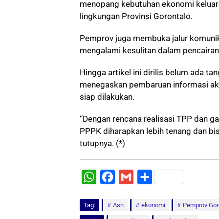
menopang kebutuhan ekonomi keluarg
lingkungan Provinsi Gorontalo.
Pemprov juga membuka jalur komunik
mengalami kesulitan dalam pencairan
Hingga artikel ini dirilis belum ada 
menegaskan pembaruan informasi aka
siap dilakukan.
“Dengan rencana realisasi TPP dan gaj
PPPK diharapkan lebih tenang dan bi
tutupnya. (*)
W
F
G
S
h
a
m
h
Tag:
a
Asn
c
a
ekonomi
a
Pemprov Gor