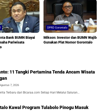
l
DPRD Gorontalo
inta Bank BUMN Biayai
Mikson: Investor dan BUMN Wajib
saha Pariwisata
Gunakan Plat Nomor Gorontalo
lo
nto: 11 Tangki Pertamina Tenda Ancam Wisata
ngan
Agustus 7, 2026
ita Terbaru dari Bicaraa.com Setiap Hari Melalui Saluran…
alo Kawal Program Tulabolo Pinogu Masuk