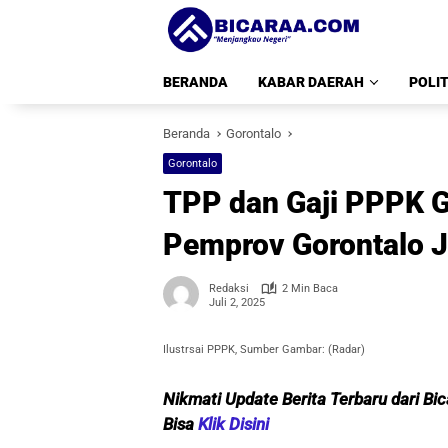
Langsung
ke
konten
BERANDA
KABAR DAERAH
POLIT
Beranda
Gorontalo
Gorontalo
TPP dan Gaji PPPK G
Pemprov Gorontalo Jan
Redaksi
2 Min Baca
Juli 2, 2025
Ilustrsai PPPK, Sumber Gambar: (Radar)
Nikmati Update Berita Terbaru dari Bi
Bisa
Klik Disini