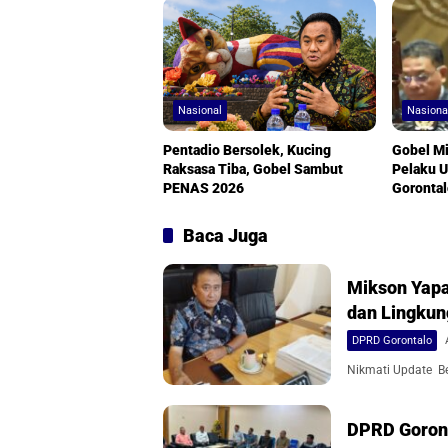
Nasional
Nasiona
Pentadio Bersolek, Kucing
Gobel M
Raksasa Tiba, Gobel Sambut
Pelaku U
PENAS 2026
Goronta
Baca Juga
Mikson Yapa
dan Lingku
DPRD Gorontalo
Nikmati Update Ber
DPRD Goront