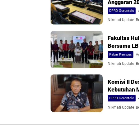
Anggaran 2
DPRD Gorontalo
Nikmati Update Ber
Fakultas Hu
Bersama L
Kabar Kampus
A
Nikmati Update Ber
Komisi II 
Kebutuhan 
DPRD Gorontalo
Nikmati Update Ber