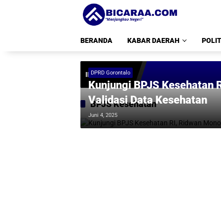
Langsung
ke
konten
BERANDA
KABAR DAERAH
POLIT
DPRD Gorontalo
INFO TERKINI
Kunjungi BPJS Kesehatan 
Validasi Data Kesehatan
BPJS Kesehatan
Juni 4, 2025