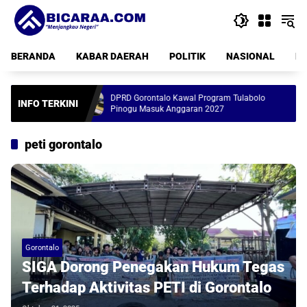
Langsung
ke
konten
BERANDA
KABAR DAERAH
POLITIK
NASIONAL
PE
Tenda
DPRD Gorontalo Kawal Program Tulabolo
Ger
INFO TERKINI
Pinogu Masuk Anggaran 2027
Ram
peti gorontalo
Gorontalo
SIGA Dorong Penegakan Hukum Tegas
Terhadap Aktivitas PETI di Gorontalo