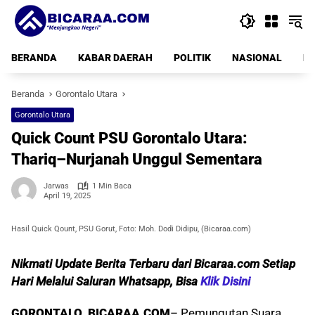
Langsung
ke
konten
BERANDA
KABAR DAERAH
POLITIK
NASIONAL
PE
Beranda
Gorontalo Utara
Gorontalo Utara
Quick Count PSU Gorontalo Utara:
Thariq–Nurjanah Unggul Sementara
Jarwas
1 Min Baca
April 19, 2025
Hasil Quick Qount, PSU Gorut, Foto: Moh. Dodi Didipu, (Bicaraa.com)
Nikmati Update Berita Terbaru dari Bicaraa.com Setiap
Hari Melalui Saluran Whatsapp, Bisa
Klik Disini
GORONTALO, BICARAA.COM
– Pemungutan Suara