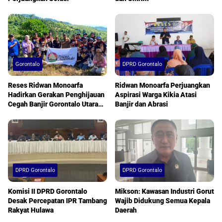
Gorontalo
DPRD Gorontalo
Reses Ridwan Monoarfa
Ridwan Monoarfa Perjuangkan
Hadirkan Gerakan Penghijauan
Aspirasi Warga Kikia Atasi
Cegah Banjir Gorontalo Utara
Banjir dan Abrasi
Berkelanjutan
DPRD Gorontalo
DPRD Gorontalo
Komisi II DPRD Gorontalo
Mikson: Kawasan Industri Gorut
Desak Percepatan IPR Tambang
Wajib Didukung Semua Kepala
Rakyat Hulawa
Daerah