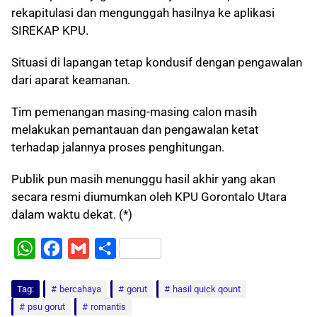
rekapitulasi dan mengunggah hasilnya ke aplikasi
SIREKAP KPU.
Situasi di lapangan tetap kondusif dengan pengawalan
dari aparat keamanan.
Tim pemenangan masing-masing calon masih
melakukan pemantauan dan pengawalan ketat
terhadap jalannya proses penghitungan.
Publik pun masih menunggu hasil akhir yang akan
secara resmi diumumkan oleh KPU Gorontalo Utara
dalam waktu dekat. (*)
W
F
G
S
h
a
m
h
Tag:
a
bercahaya
c
a
a
gorut
hasil quick qount
psu gorut
romantis
t
e
i
r