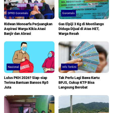
DPRD Gorontalo
Gorontalo
Ridwan Monoarfa Perjuangkan
Gas Elpiji 3 Kg di Mootilango
Aspirasi Warga Kikia Atasi
Diduga Dijual di Atas HET,
Banjir dan Abrasi
Warga Resah
Nasional
Info Terkini
Lulus PKH 2026? Siap-siap
Tak Perlu Lagi Bawa Kartu
Terima Bantuan Bansos Rp5
BPJS, Cukup KTP Bisa
Juta
Langsung Berobat