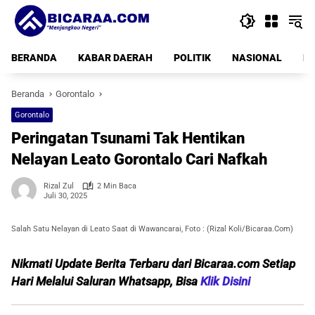
Langsung
ke
konten
BERANDA
KABAR DAERAH
POLITIK
NASIONAL
PE
Beranda
Gorontalo
Gorontalo
Peringatan Tsunami Tak Hentikan
Nelayan Leato Gorontalo Cari Nafkah
Rizal Zul
2 Min Baca
Juli 30, 2025
Salah Satu Nelayan di Leato Saat di Wawancarai, Foto : (Rizal Koli/Bicaraa.Com)
Nikmati Update Berita Terbaru dari Bicaraa.com Setiap
Hari Melalui Saluran Whatsapp, Bisa
Klik Disini