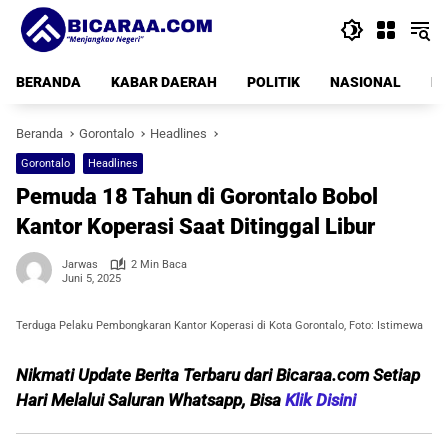
Langsung
ke
konten
BERANDA
KABAR DAERAH
POLITIK
NASIONAL
PE
Beranda
Gorontalo
Headlines
Gorontalo
Headlines
Pemuda 18 Tahun di Gorontalo Bobol
Kantor Koperasi Saat Ditinggal Libur
Jarwas
2 Min Baca
Juni 5, 2025
Terduga Pelaku Pembongkaran Kantor Koperasi di Kota Gorontalo, Foto: Istimewa
Nikmati Update Berita Terbaru dari Bicaraa.com Setiap
Hari Melalui Saluran Whatsapp, Bisa
Klik Disini