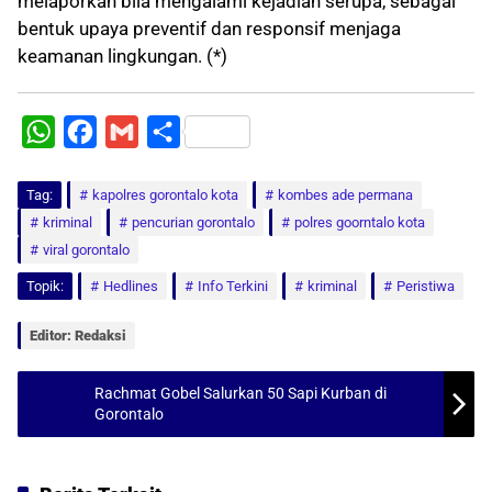
melaporkan bila mengalami kejadian serupa, sebagai
bentuk upaya preventif dan responsif menjaga
keamanan lingkungan. (*)
W
F
G
S
h
a
m
h
Tag:
a
kapolres gorontalo kota
c
a
a
kombes ade permana
kriminal
pencurian gorontalo
polres goorntalo kota
t
e
i
r
viral gorontalo
s
b
l
e
Topik:
Hedlines
Info Terkini
kriminal
Peristiwa
A
o
p
o
Editor: Redaksi
p
k
Rachmat Gobel Salurkan 50 Sapi Kurban di
Gorontalo