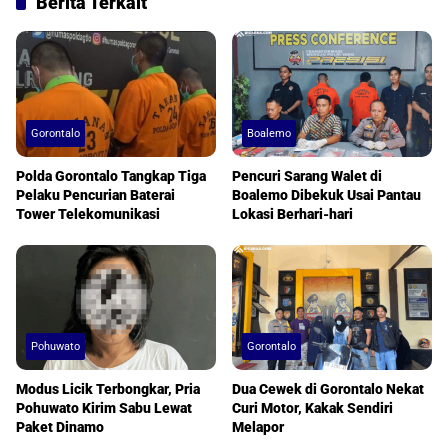
Berita Terkait
Gorontalo
Boalemo
Polda Gorontalo Tangkap Tiga
Pencuri Sarang Walet di
Pelaku Pencurian Baterai
Boalemo Dibekuk Usai Pantau
Tower Telekomunikasi
Lokasi Berhari-hari
Pohuwato
Gorontalo
Modus Licik Terbongkar, Pria
Dua Cewek di Gorontalo Nekat
Pohuwato Kirim Sabu Lewat
Curi Motor, Kakak Sendiri
Paket Dinamo
Melapor