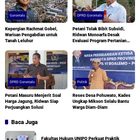
Gorontalo
DPRD Gorontalo
Kepergian Rachmat Gobel,
Petani Tolak Bibit Subsidi,
Warisan Pengabdian untuk
Ridwan Monoarfa Desak
Tanah Leluhur
Evaluasi Program Pertanian
Segera
DPRD Gorontalo
Politik
Petani Masuru Menjerit Soal
Reses Desa Pohuwato, Kades
Harga Jagung, Ridwan Siap
Ungkap Mikson Selalu Bantu
Perjuangkan Solusi
Warga Diam-Diam
Baca Juga
Fakultas Hukum UNIPO Perkuat Praktik