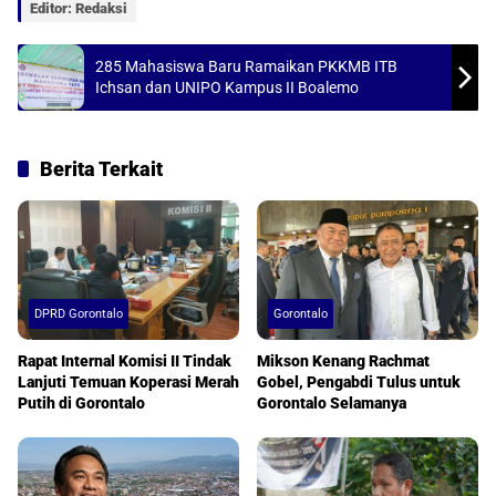
Editor: Redaksi
p
o
p
k
285 Mahasiswa Baru Ramaikan PKKMB ITB
Ichsan dan UNIPO Kampus II Boalemo
Berita Terkait
DPRD Gorontalo
Gorontalo
Rapat Internal Komisi II Tindak
Mikson Kenang Rachmat
Lanjuti Temuan Koperasi Merah
Gobel, Pengabdi Tulus untuk
Putih di Gorontalo
Gorontalo Selamanya