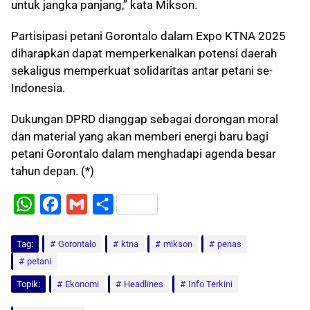
untuk jangka panjang,” kata Mikson.
Partisipasi petani Gorontalo dalam Expo KTNA 2025
diharapkan dapat memperkenalkan potensi daerah
sekaligus memperkuat solidaritas antar petani se-
Indonesia.
Dukungan DPRD dianggap sebagai dorongan moral
dan material yang akan memberi energi baru bagi
petani Gorontalo dalam menghadapi agenda besar
tahun depan. (*)
W
F
G
S
h
a
m
h
Tag:
a
Gorontalo
c
a
a
ktna
mikson
penas
petani
t
e
i
r
Topik:
Ekonomi
Headlines
Info Terkini
s
b
l
e
A
o