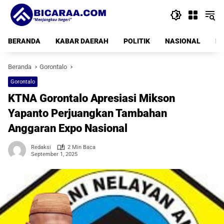
Langsung
ke
konten
BERANDA
KABAR DAERAH
POLITIK
NASIONAL
PE
Beranda
Gorontalo
Gorontalo
KTNA Gorontalo Apresiasi Mikson
Yapanto Perjuangkan Tambahan
Anggaran Expo Nasional
Redaksi
2 Min Baca
September 1, 2025