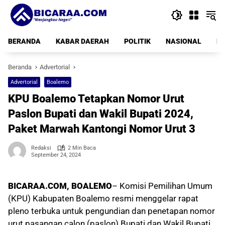
Langsung
ke
konten
BERANDA
KABAR DAERAH
POLITIK
NASIONAL
PE
Beranda
Advertorial
Advertorial
Boalemo
KPU Boalemo Tetapkan Nomor Urut
Paslon Bupati dan Wakil Bupati 2024,
Paket Marwah Kantongi Nomor Urut 3
Redaksi
2 Min Baca
September 24, 2024
BICARAA.COM, BOALEMO
– Komisi Pemilihan Umum
(KPU) Kabupaten Boalemo resmi menggelar rapat
pleno terbuka untuk pengundian dan penetapan nomor
urut pasangan calon (paslon) Bupati dan Wakil Bupati