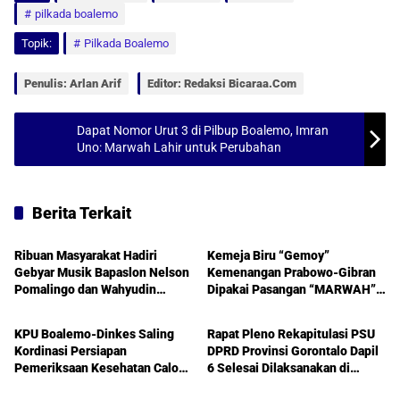
pilkada boalemo
t
e
i
r
Topik:
Pilkada Boalemo
s
b
l
e
A
o
Penulis: Arlan Arif
Editor: Redaksi Bicaraa.com
p
o
p
k
Dapat Nomor Urut 3 di Pilbup Boalemo, Imran
Uno: Marwah Lahir untuk Perubahan
Berita Terkait
Boalemo
Pilkada Gorontalo
Ribuan Masyarakat Hadiri
Kemeja Biru “Gemoy”
Gebyar Musik Bapaslon Nelson
Kemenangan Prabowo-Gibran
Pomalingo dan Wahyudin
Dipakai Pasangan “MARWAH”
Boalemo
Boalemo
Lihawa di Boalemo
dalam Pendaftaran Pilkada
Boalemo
KPU Boalemo-Dinkes Saling
Rapat Pleno Rekapitulasi PSU
Kordinasi Persiapan
DPRD Provinsi Gorontalo Dapil
Pemeriksaan Kesehatan Calon
6 Selesai Dilaksanakan di
Boalemo
Kepala Daerah
Kabupaten Boalemo, Begini