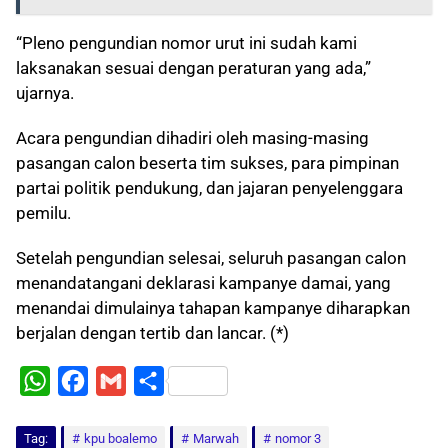
“Pleno pengundian nomor urut ini sudah kami
laksanakan sesuai dengan peraturan yang ada,”
ujarnya.
Acara pengundian dihadiri oleh masing-masing
pasangan calon beserta tim sukses, para pimpinan
partai politik pendukung, dan jajaran penyelenggara
pemilu.
Setelah pengundian selesai, seluruh pasangan calon
menandatangani deklarasi kampanye damai, yang
menandai dimulainya tahapan kampanye diharapkan
berjalan dengan tertib dan lancar. (*)
W
F
G
S
h
a
m
h
Tag:
a
kpu boalemo
c
a
a
Marwah
nomor 3