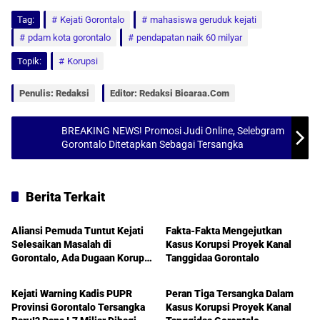
Tag:
a
Kejati Gorontalo
c
a
a
mahasiswa geruduk kejati
pdam kota gorontalo
pendapatan naik 60 milyar
t
e
i
r
Topik:
Korupsi
s
b
l
e
A
o
Penulis: Redaksi
Editor: Redaksi Bicaraa.com
p
o
p
k
BREAKING NEWS! Promosi Judi Online, Selebgram
Gorontalo Ditetapkan Sebagai Tersangka
Berita Terkait
Gorontalo
Gorontalo
Aliansi Pemuda Tuntut Kejati
Fakta-Fakta Mengejutkan
Selesaikan Masalah di
Kasus Korupsi Proyek Kanal
Gorontalo, Ada Dugaan Korupsi
Tanggidaa Gorontalo
Gorontalo
Gorontalo
PDAM 7 Miliar
Kejati Warning Kadis PUPR
Peran Tiga Tersangka Dalam
Provinsi Gorontalo Tersangka
Kasus Korupsi Proyek Kanal