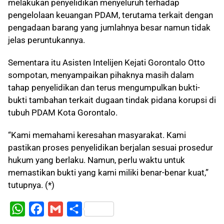
melakukan penyelidikan menyeluruh terhadap
pengelolaan keuangan PDAM, terutama terkait dengan
pengadaan barang yang jumlahnya besar namun tidak
jelas peruntukannya.
Sementara itu Asisten Intelijen Kejati Gorontalo Otto
sompotan, menyampaikan pihaknya masih dalam
tahap penyelidikan dan terus mengumpulkan bukti-
bukti tambahan terkait dugaan tindak pidana korupsi di
tubuh PDAM Kota Gorontalo.
“Kami memahami keresahan masyarakat. Kami
pastikan proses penyelidikan berjalan sesuai prosedur
hukum yang berlaku. Namun, perlu waktu untuk
memastikan bukti yang kami miliki benar-benar kuat,”
tutupnya. (*)
W
F
G
S
h
a
m
h