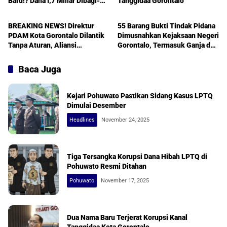
Baru!? Dana I,7 Miliar Dibagi-
Tanggidaa Gorontalo
Gorontalo
Gorontalo
bagi
BREAKING NEWS! Direktur
55 Barang Bukti Tindak Pidana
PDAM Kota Gorontalo Dilantik
Dimusnahkan Kejaksaan Negeri
Tanpa Aturan, Aliansi
Gorontalo, Termasuk Ganja dan
Mahasiswa Geruduk Kejati
Shabu
Baca Juga
Kejari Pohuwato Pastikan Sidang Kasus LPTQ
Dimulai Desember
Headlines
November 24, 2025
Tiga Tersangka Korupsi Dana Hibah LPTQ di
Pohuwato Resmi Ditahan
Pohuwato
November 17, 2025
Dua Nama Baru Terjerat Korupsi Kanal