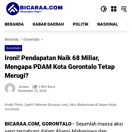
Langsung
ke
konten
BERANDA
KABAR DAERAH
POLITIK
NASIONAL
PE
Beranda
Gorontalo
Gorontalo
Ironi! Pendapatan Naik 68 Miliar,
Mengapa PDAM Kota Gorontalo Tetap
Merugi?
Jarwas
2 Min Baca
November 25, 2024
Kredit Fhoto: Syafril Rahman (bicaraa.com), Aksi Mahasiswa di Depan Kejati
Gorontalo
BICARAA.COM, GORONTALO
– Sejumlah massa aksi
yang tergabung dalam Aliansi Mahasiswa dan