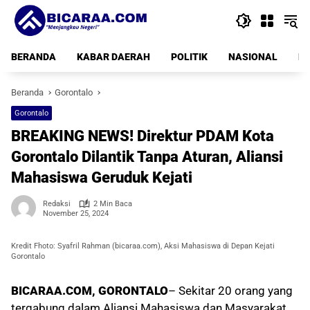
Langsung
ke
konten
BERANDA
KABAR DAERAH
POLITIK
NASIONAL
PE
Beranda
Gorontalo
Gorontalo
BREAKING NEWS! Direktur PDAM Kota
Gorontalo Dilantik Tanpa Aturan, Aliansi
Mahasiswa Geruduk Kejati
Redaksi
2 Min Baca
November 25, 2024
Kredit Fhoto: Syafril Rahman (bicaraa.com), Aksi Mahasiswa di Depan Kejati
Gorontalo
BICARAA.COM, GORONTALO
– Sekitar 20 orang yang
tergabung dalam Aliansi Mahasiswa dan Masyarakat