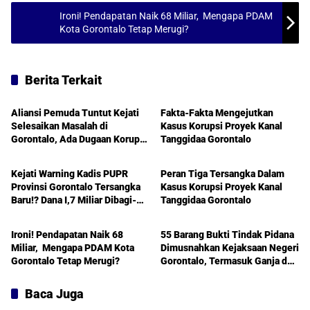
Ironi! Pendapatan Naik 68 Miliar, Mengapa PDAM
Kota Gorontalo Tetap Merugi?
Berita Terkait
Gorontalo
Gorontalo
Aliansi Pemuda Tuntut Kejati
Fakta-Fakta Mengejutkan
Selesaikan Masalah di
Kasus Korupsi Proyek Kanal
Gorontalo, Ada Dugaan Korupsi
Tanggidaa Gorontalo
Gorontalo
Gorontalo
PDAM 7 Miliar
Kejati Warning Kadis PUPR
Peran Tiga Tersangka Dalam
Provinsi Gorontalo Tersangka
Kasus Korupsi Proyek Kanal
Baru!? Dana I,7 Miliar Dibagi-
Tanggidaa Gorontalo
Gorontalo
Gorontalo
bagi
Ironi! Pendapatan Naik 68
55 Barang Bukti Tindak Pidana
Miliar, Mengapa PDAM Kota
Dimusnahkan Kejaksaan Negeri
Gorontalo Tetap Merugi?
Gorontalo, Termasuk Ganja dan
Shabu
Baca Juga