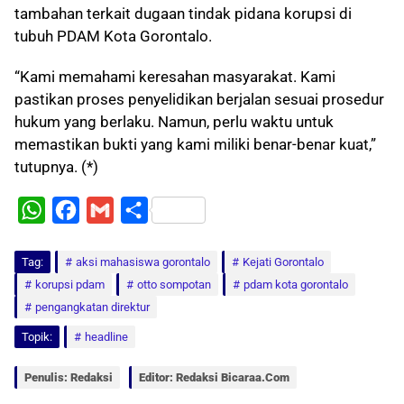
tambahan terkait dugaan tindak pidana korupsi di
tubuh PDAM Kota Gorontalo.
“Kami memahami keresahan masyarakat. Kami
pastikan proses penyelidikan berjalan sesuai prosedur
hukum yang berlaku. Namun, perlu waktu untuk
memastikan bukti yang kami miliki benar-benar kuat,”
tutupnya. (*)
W
F
G
S
h
a
m
h
Tag:
a
aksi mahasiswa gorontalo
c
a
a
Kejati Gorontalo
korupsi pdam
otto sompotan
pdam kota gorontalo
t
e
i
r
pengangkatan direktur
s
b
l
e
Topik:
headline
A
o
p
o
Penulis: Redaksi
Editor: Redaksi Bicaraa.com
p
k