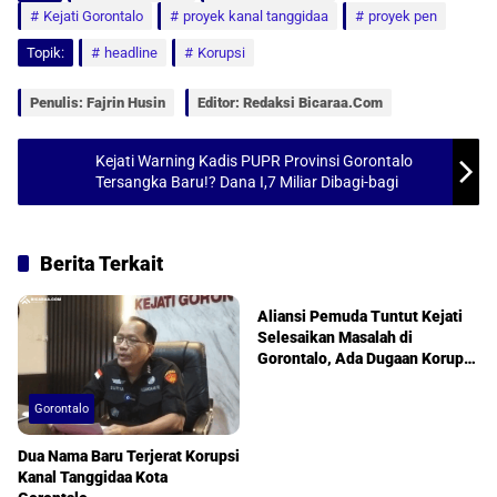
Kejati Gorontalo
proyek kanal tanggidaa
proyek pen
t
e
i
r
Topik:
headline
Korupsi
s
b
l
e
A
o
Penulis: Fajrin Husin
Editor: Redaksi Bicaraa.com
p
o
p
k
Kejati Warning Kadis PUPR Provinsi Gorontalo
Tersangka Baru!? Dana I,7 Miliar Dibagi-bagi
Berita Terkait
Gorontalo
Aliansi Pemuda Tuntut Kejati
Selesaikan Masalah di
Gorontalo, Ada Dugaan Korupsi
PDAM 7 Miliar
Gorontalo
Dua Nama Baru Terjerat Korupsi
Kanal Tanggidaa Kota