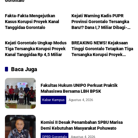
Gorontalo
Gorontalo
Gorontalo
Fakta-Fakta Mengejutkan
Kejati Warning Kadis PUPR
Kasus Korupsi Proyek Kanal
Provinsi Gorontalo Tersangka
Tanggidaa Gorontalo
Baru!? Dana I,7 Miliar Dibagi-
Gorontalo
Gorontalo
bagi
Kejati Gorontalo Ungkap Modus
BREAKING NEWS! Kejaksaan
Tiga Tersangka Korupsi Proyek
Tinggi Gorontalo Tetapkan Tiga
Kanal Tanggidaa Rp 4,5 Miliar
Tersangka Korupsi Proyek
Kanal Tanggidaa
Baca Juga
Fakultas Hukum UNIPO Perkuat Praktik
Mahasiswa Bersama LBH BPSK
Kabar Kampus
Agustus 4, 2026
Komisi II Desak Penambahan SPBU Marisa
Demi Kebutuhan Masyarakat Pohuwato
DPRD Gorontalo
Agustus 4, 2026