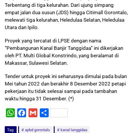
Terbentang di tiga kelurahan. Dari ujung simpang
empat jalan dua susun (JDS) hingga Citimall Gorontalo,
melewati tiga kelurahan, Heledulaa Selatan, Heledulaa
Utara dan Ipilo.
Proyek yang tercatat di LPSE dengan nama
“Pembangunan Kanal Banjir Tanggidaa” ini dikerjakan
oleh PT. Multi Global Konstrindo, yang beralamat di
Makassar, Sulawesi Selatan.
Tender untuk proyek ini seharusnya dimulai pada bulan
Mei tahun 2022 dan berakhir 8 Desember 2022 petapi
pekerjaan itu tidak selesai sampai pada tambahan
waktu hingga 31 Desember. (*)
W
F
G
S
h
a
m
h
Tag:
a
apbd gorontalo
c
a
a
kanal tanggidaa