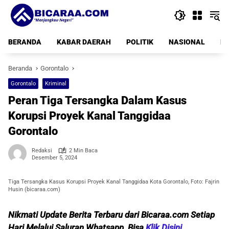
Langsung
ke
konten
BERANDA
KABAR DAERAH
POLITIK
NASIONAL
PE
Beranda
Gorontalo
Gorontalo
Kriminal
Peran Tiga Tersangka Dalam Kasus
Korupsi Proyek Kanal Tanggidaa
Gorontalo
Redaksi
2 Min Baca
Desember 5, 2024
Tiga Tersangka Kasus Korupsi Proyek Kanal Tanggidaa Kota Gorontalo, Foto: Fajrin
Husin (bicaraa.com)
Nikmati Update Berita Terbaru dari Bicaraa.com Setiap
Hari Melalui Saluran Whatsapp, Bisa
Klik Disini