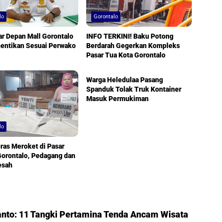
lo
Gorontalo
iar Depan Mall Gorontalo
INFO TERKINI! Baku Potong
hentikan Sesuai Perwako
Berdarah Gegerkan Kompleks
Pasar Tua Kota Gorontalo
Gorontalo
Warga Heledulaa Pasang
Spanduk Tolak Truk Kontainer
Masuk Permukiman
lo
ras Meroket di Pasar
Gorontalo, Pedagang dan
esah
nto: 11 Tangki Pertamina Tenda Ancam Wisata