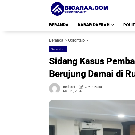
Langsung
ke
konten
BERANDA
KABAR DAERAH
POLIT
Beranda
Gorontalo
Gorontalo
Sidang Kasus Pemba
Berujung Damai di R
Redaksi
3 Min Baca
Mei 19, 2026