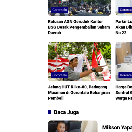
Gorontalo
Goronta
Ratusan ASN Geruduk Kantor
Parkir L
BSG Desak Pengembalian Saham
Akan Di
Daerah
No 22
Gorontalo
Goronta
Jelang HUT RI ke-80, Pedagang
Harga Be
Musiman di Gorontalo Kebanjiran
Sentral 
Pembeli
Warga R
Baca Juga
Mikson Yapa