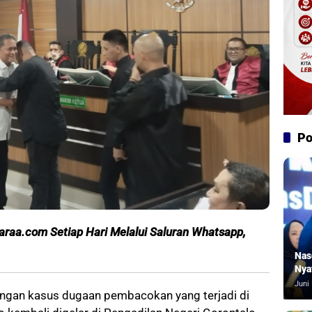
Po
araa.com Setiap Hari Melalui S
aluran Whatsapp,
Nas
Nya
Juni 
ngan kasus dugaan pembacokan yang terjadi di