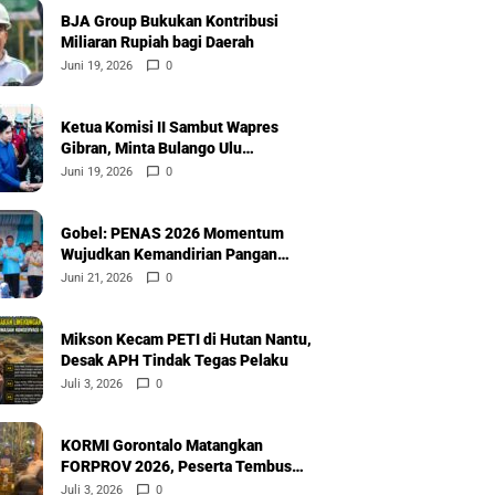
BJA Group Bukukan Kontribusi
Miliaran Rupiah bagi Daerah
Juni 19, 2026
0
Ketua Komisi II Sambut Wapres
Gibran, Minta Bulango Ulu
Diprioritaskan
Juni 19, 2026
0
Gobel: PENAS 2026 Momentum
Wujudkan Kemandirian Pangan
Nasional
Juni 21, 2026
0
Mikson Kecam PETI di Hutan Nantu,
Desak APH Tindak Tegas Pelaku
Juli 3, 2026
0
KORMI Gorontalo Matangkan
FORPROV 2026, Peserta Tembus
600
Juli 3, 2026
0