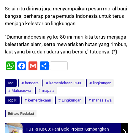
Selain itu dirinya juga menyampaikan pesan moral bagi
bangsa, berharap para pemuda Indonesia untuk terus
menjaga kelestarian lingkungan.
“Diumur indonesia yg ke-80 ini mari kita terus menjaga
kelestarian alam, serta mewariskan hutan yang rimbun,
laut yang biru, dan udara yang bersih,” tutupnya. (*)
W
F
G
S
h
a
m
h
Tag:
a
bendera
c
a
a
kemerdekaan RI-80
lingkungan
Mahasiswa
mapala
t
e
i
r
Topik:
kemerdekaan
Lingkungan
mahasiswa
s
b
l
e
A
o
Editor: Redaksi
p
o
p
k
HUT RI Ke-80: Pani Gold Project Kembangkan