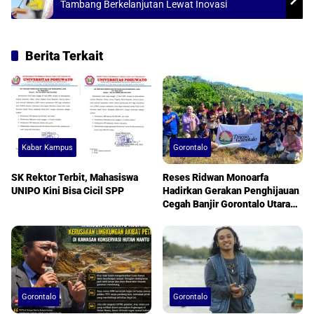
Tambang Berkelanjutan Lewat Inovasi
Berita Terkait
Kabar Kampus
Gorontalo
SK Rektor Terbit, Mahasiswa
Reses Ridwan Monoarfa
UNIPO Kini Bisa Cicil SPP
Hadirkan Gerakan Penghijauan
Cegah Banjir Gorontalo Utara
Berkelanjutan
Gorontalo
Gorontalo