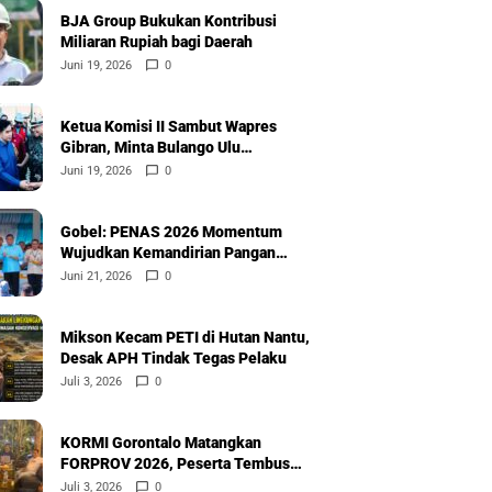
BJA Group Bukukan Kontribusi
Miliaran Rupiah bagi Daerah
Juni 19, 2026
0
Ketua Komisi II Sambut Wapres
Gibran, Minta Bulango Ulu
Diprioritaskan
Juni 19, 2026
0
Gobel: PENAS 2026 Momentum
Wujudkan Kemandirian Pangan
Nasional
Juni 21, 2026
0
Mikson Kecam PETI di Hutan Nantu,
Desak APH Tindak Tegas Pelaku
Juli 3, 2026
0
KORMI Gorontalo Matangkan
FORPROV 2026, Peserta Tembus
600
Juli 3, 2026
0