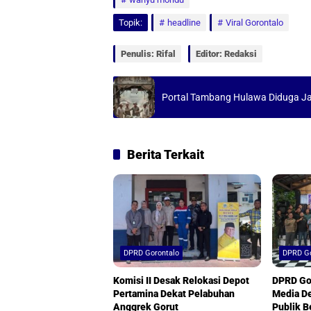
t
e
i
r
Topik:
headline
Viral Gorontalo
s
b
l
e
A
o
Penulis: Rifal
Editor: Redaksi
p
o
p
k
Portal Tambang Hulawa Diduga Ja
Berita Terkait
DPRD Gorontalo
DPRD Go
Komisi II Desak Relokasi Depot
DPRD Gor
Pertamina Dekat Pelabuhan
Media De
Anggrek Gorut
Publik B