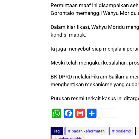
Permintaan maaf ini disampaikan seh
Gorontalo memanggil Wahyu Moridu untu
Dalam klarifikasi, Wahyu Moridu meng
kondisi mabuk.
Ia juga menyebut siap menjalani persi
Meski telah mengakui kesalahan, pros
BK DPRD melalui Fikram Salilama men
menghentikan mekanisme yang sudah 
Putusan resmi terkait kasus ini dita
W
F
G
S
h
a
m
h
Tag:
a
badan kehormatan
c
a
a
boalemo
wahyu moridu