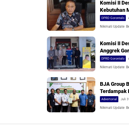
Komisi II 
Kebutuhan 
DPRD Gorontalo
Nikmati Update Ber
Komisi II D
Anggrek Gor
DPRD Gorontalo
Nikmati Update Ber
BJA Group B
Terdampak 
Advertorial
Juli 3
Nikmati Update Ber