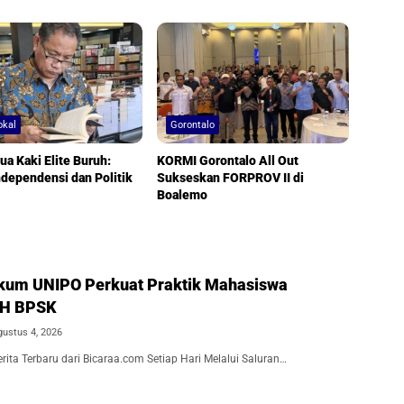
okal
Gorontalo
ua Kaki Elite Buruh:
KORMI Gorontalo All Out
ndependensi dan Politik
Sukseskan FORPROV II di
Boalemo
kum UNIPO Perkuat Praktik Mahasiswa
BH BPSK
gustus 4, 2026
ita Terbaru dari Bicaraa.com Setiap Hari Melalui Saluran…