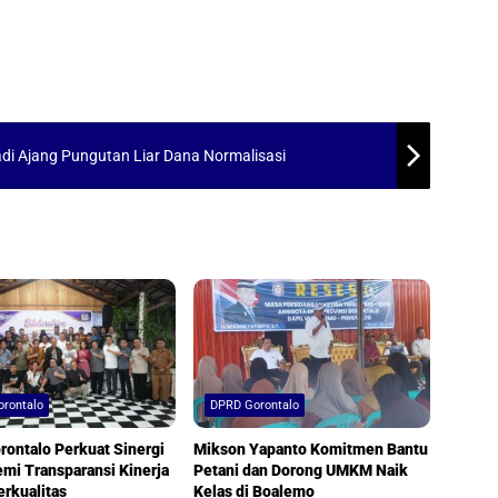
di Ajang Pungutan Liar Dana Normalisasi
rontalo
DPRD Gorontalo
ontalo Perkuat Sinergi
Mikson Yapanto Komitmen Bantu
mi Transparansi Kinerja
Petani dan Dorong UMKM Naik
erkualitas
Kelas di Boalemo