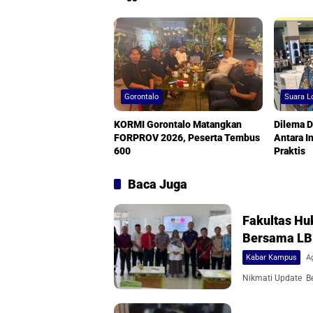
Gorontalo
Suara L
KORMI Gorontalo Matangkan
Dilema D
FORPROV 2026, Peserta Tembus
Antara I
600
Praktis
Baca Juga
Fakultas Hu
Bersama L
Kabar Kampus
A
Nikmati Update Ber