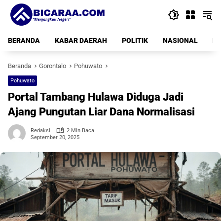
Langsung
ke
konten
BERANDA
KABAR DAERAH
POLITIK
NASIONAL
PE
Beranda
Gorontalo
Pohuwato
Pohuwato
Portal Tambang Hulawa Diduga Jadi
Ajang Pungutan Liar Dana Normalisasi
Redaksi
2 Min Baca
September 20, 2025