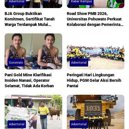
Advertorial
Kabar Kampus
BJA Group Buktikan
Road Show PMB 2026,
Komitmen, Sertifikat Tanah
Universitas Pohuwato Perkuat
Warga Terdampak Mulai
Kolaborasi dengan Pemerintah
Diserahkan
Desa
Gorontalo
Advertorial
Pani Gold Mine Klarifikasi
Peringati Hari Lingkungan
Insiden Nanasi, Operator
Hidup, PGM Gelar Aksi Bersih
Selamat, Tidak Ada Korban
Pantai
Advertorial
Advertorial