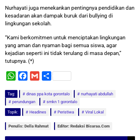
Nurhayati juga menekankan pentingnya pendidikan dan
kesadaran akan dampak buruk dari bullying di
lingkungan sekolah.
“Kami berkomitmen untuk menciptakan lingkungan
yang aman dan nyaman bagi semua siswa, agar
kejadian seperti ini tidak terulang di masa depan,”
tutupnya. (*)
W
F
G
S
h
a
m
h
Tag:
a
dinas ppa kota gorontalo
c
a
a
nurhayati abdullah
perundungan
smkn 1 gorontalo
t
e
i
r
Topik:
Headines
Peristiwa
Viral Lokal
s
b
l
e
A
o
Penulis: Della Rahmat
Editor: Redaksi Bicaraa.com
p
o