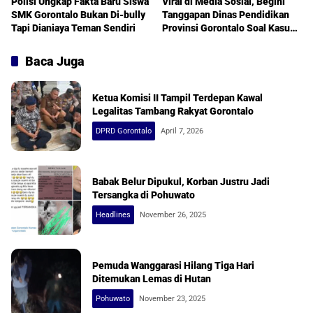
Polisi Ungkap Fakta Baru Siswa
Viral di Media Sosial, Begini
SMK Gorontalo Bukan Di-bully
Tanggapan Dinas Pendidikan
Tapi Dianiaya Teman Sendiri
Provinsi Gorontalo Soal Kasus
Bulyying di SMKN 1 Gorontalo
Baca Juga
Ketua Komisi II Tampil Terdepan Kawal
Legalitas Tambang Rakyat Gorontalo
DPRD Gorontalo
April 7, 2026
Babak Belur Dipukul, Korban Justru Jadi
Tersangka di Pohuwato
Headlines
November 26, 2025
Pemuda Wanggarasi Hilang Tiga Hari
Ditemukan Lemas di Hutan
Pohuwato
November 23, 2025