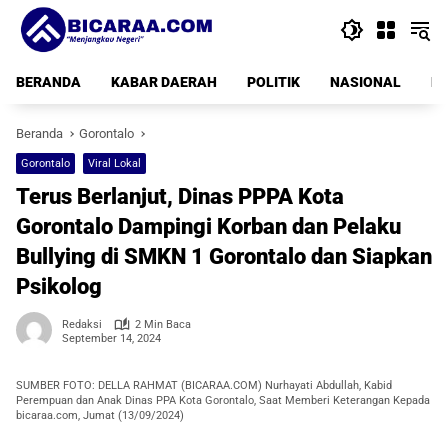
Langsung
ke
konten
BERANDA
KABAR DAERAH
POLITIK
NASIONAL
PE
Beranda
Gorontalo
Gorontalo
Viral Lokal
Terus Berlanjut, Dinas PPPA Kota
Gorontalo Dampingi Korban dan Pelaku
Bullying di SMKN 1 Gorontalo dan Siapkan
Psikolog
Redaksi
2 Min Baca
September 14, 2024
SUMBER FOTO: DELLA RAHMAT (BICARAA.COM) Nurhayati Abdullah, Kabid
Perempuan dan Anak Dinas PPA Kota Gorontalo, Saat Memberi Keterangan Kepada
bicaraa.com, Jumat (13/09/2024)