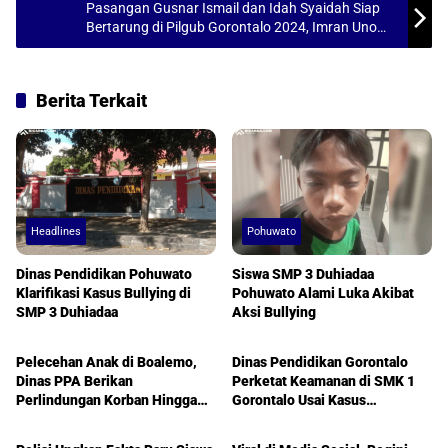
p
k
Pasangan Gusnar Ismail dan Idah Syaidah Siap
Bertarung di Pilgub Gorontalo 2024, Imran Uno
Siap Menangkan di Boalemo
Berita Terkait
Headlines
Pohuwato
Dinas Pendidikan Pohuwato
Siswa SMP 3 Duhiadaa
Klarifikasi Kasus Bullying di
Pohuwato Alami Luka Akibat
SMP 3 Duhiadaa
Aksi Bullying
Boalemo
Gorontalo
Pelecehan Anak di Boalemo,
Dinas Pendidikan Gorontalo
Dinas PPA Berikan
Perketat Keamanan di SMK 1
Perlindungan Korban Hingga
Gorontalo Usai Kasus
Berita
Gorontalo
Pelaku Ditangkap
Penganiayaan dan Bullying
Yang Terjadi