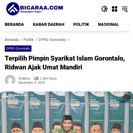
Langsung
ke
konten
BERANDA
KABAR DAERAH
POLITIK
NASIONAL
PE
Beranda
Politik
DPRD Gorontalo
DPRD Gorontalo
Terpilih Pimpin Syarikat Islam Gorontalo,
Ridwan Ajak Umat Mandiri
Redaksi
2 Min Baca
November 6, 2025