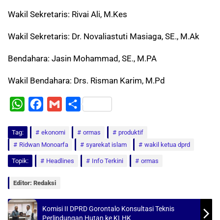
Wakil Sekretaris: Rivai Ali, M.Kes
Wakil Sekretaris: Dr. Novaliastuti Masiaga, SE., M.Ak
Bendahara: Jasin Mohammad, SE., M.PA
Wakil Bendahara: Drs. Risman Karim, M.Pd
W
F
G
S
h
a
m
h
Tag:
a
ekonomi
c
a
a
ormas
produktif
Ridwan Monoarfa
syarekat islam
wakil ketua dprd
t
e
i
r
Topik:
Headlines
Info Terkini
ormas
s
b
l
e
A
o
Editor: Redaksi
p
o
p
k
Komisi II DPRD Gorontalo Konsultasi Teknis
Perlindungan Hutan ke KLHK