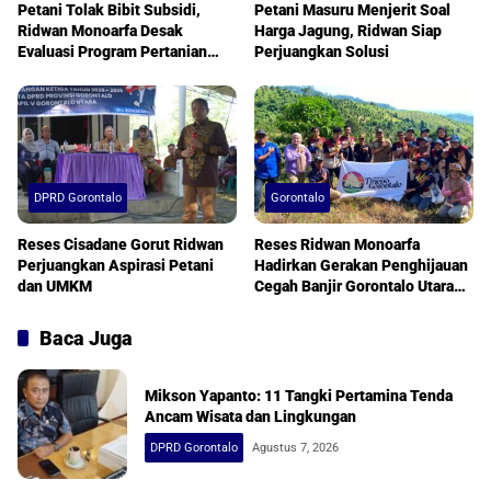
Petani Tolak Bibit Subsidi,
Petani Masuru Menjerit Soal
Ridwan Monoarfa Desak
Harga Jagung, Ridwan Siap
Evaluasi Program Pertanian
Perjuangkan Solusi
Segera
DPRD Gorontalo
Gorontalo
Reses Cisadane Gorut Ridwan
Reses Ridwan Monoarfa
Perjuangkan Aspirasi Petani
Hadirkan Gerakan Penghijauan
dan UMKM
Cegah Banjir Gorontalo Utara
Berkelanjutan
Baca Juga
Mikson Yapanto: 11 Tangki Pertamina Tenda
Ancam Wisata dan Lingkungan
DPRD Gorontalo
Agustus 7, 2026